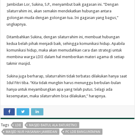
Jambidan Lor, Sukina, S.P., menyambut baik gagasan ini. “Dengan
silaturrahim ini, akan semakin mendekatkan hubungan antara
golongan muda dengan golongan tua. Ini gagasan yang bagus,”
ungkapnya.
Ditambahkan Sukina, dengan silaturrahim ini, membuat hubungan
kedua belah pihak menjadi baik, sehingga komunikasi hidup. Apabila
komunikasi hidup, maka akan memudahkan cara dan strategi untuk
membina warga LDII dalam hal memberikan materi agama di setiap
takmir masjid.
Sukina juga berharap, silaturrahim tidak terbatas dilakukan hanya saat
Idul Fitri tiba. “Kita tidak mungkin harus menunggu berbulan-bulan
hanya untuk meyambungkan apa yang telah putus. Selagi ada
kesempatan, maka silaturrahim bisa dilakukan,” harapnya.
Tags
LDII
MASJID BAITUL ALA BATURETNO
MASJID NUR HASANAH JAMBIDAN
PC LDII BANGUNTAPAN