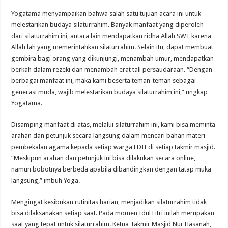
Yogatama menyampaikan bahwa salah satu tujuan acara ini untuk
melestarikan budaya silaturrahim. Banyak manfaat yang diperoleh
dari silaturrahim ini, antara lain mendapatkan ridha Allah SWT karena
Allah lah yang memerintahkan silaturrahim. Selain itu, dapat membuat
gembira bagi orang yang dikunjungi, menambah umur, mendapatkan
berkah dalam rezeki dan menambah erat tali persaudaraan. “Dengan
berbagai manfaat ini, maka kami beserta teman-teman sebagai
generasi muda, wajib melestarikan budaya silaturrahim ini,” ungkap
Yogatama.
Disamping manfaat di atas, melalui silaturrahim ini, kami bisa meminta
arahan dan petunjuk secara langsung dalam mencari bahan materi
pembekalan agama kepada setiap warga LDII di setiap takmir masjid.
“Meskipun arahan dan petunjuk ini bisa dilakukan secara online,
namun bobotnya berbeda apabila dibandingkan dengan tatap muka
langsung,” imbuh Yoga.
Mengingat kesibukan rutinitas harian, menjadikan silaturrahim tidak
bisa dilaksanakan setiap saat. Pada momen Idul Fitri inilah merupakan
saat yang tepat untuk silaturrahim. Ketua Takmir Masjid Nur Hasanah,