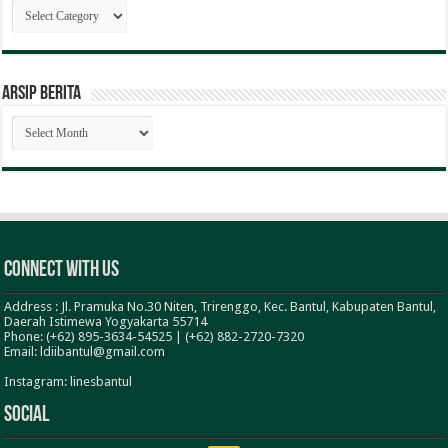
Kategori
Berita
ARSIP BERITA
ARSIP
BERITA
Connect With Us
Address : Jl. Pramuka No.30 Niten, Trirenggo, Kec. Bantul, Kabupaten Bantul,
Daerah Istimewa Yogyakarta 55714
Phone: (+62) 895-3634-54525 | (+62) 882-2720-7320
Email: ldiibantul@gmail.com
Instagram: linesbantul
Social