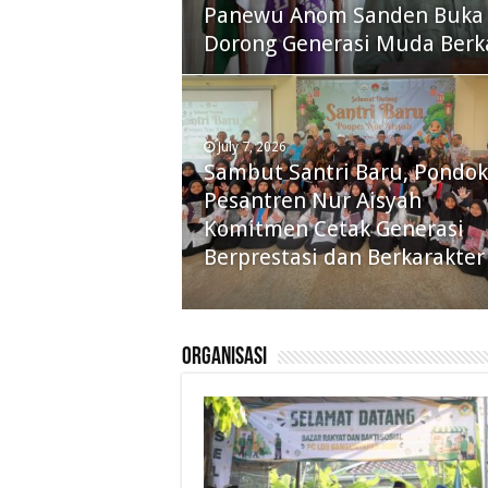
Panewu Anom Sanden Buka C
Dorong Generasi Muda Berk
July 7, 2026
Sambut Santri Baru, Pondok
Pesantren Nur Aisyah
Komitmen Cetak Generasi
Berprestasi dan Berkarakter
Organisasi