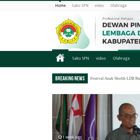
Home
Sako SPN
video
Olahraga
Sako SPN
video
Olahraga
Breaking News
Festival Anak Sholih LDII B
1 week ago