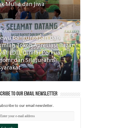
k Mulia dan Jiwa
 6, 2026
ewu Banguntapan dan
umlah Tokoh Apresiasi Bazar
yat LDII, Dinilai Perkuat
nomi dan Silaturahmi
yarakat
cribe to our email newsletter
ubscribe to our email newsletter.