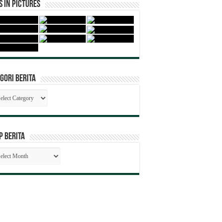
 in Pictures
gori Berita
egori
ita
P BERITA
SIP
RITA