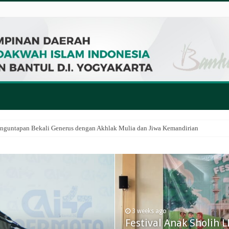
anguntapan Bekali Generus dengan Akhlak Mulia dan Jiwa Kemandirian
3 weeks ago
Festival Anak Sholih 