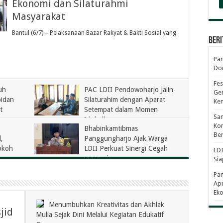
Ekonomi dan Silaturahmi
Masyarakat
Bantul (6/7) – Pelaksanaan Bazar Rakyat & Bakti Sosial yang
Beri
Pan
Dor
Fes
uh
PAC LDII Pendowoharjo Jalin
Gen
bidan
Silaturahim dengan Aparat
Ke
t
Setempat dalam Momen
Sam
Iduladha
Kom
Bhabinkamtibmas
Ber
,
Panggungharjo Ajak Warga
okoh
LDII Perkuat Sinergi Cegah
LDI
Kriminalitas
Sia
Pa
Apr
Eko
Menumbuhkan Kreativitas dan Akhlak
jid
Mulia Sejak Dini Melalui Kegiatan Edukatif