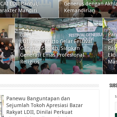
AI LDII Bantul,
Generus dengan Akhla
arakter Mandiri
Kemandirian
July
Pan
July 6, 2026
LDII Tamantirto Gelar Festival
Sej
Generus Sholeh, Siapkan
Rak
Generasi Emas Profesional
Eko
Religius
Mas
Subs
S
Panewu Banguntapan dan
Sejumlah Tokoh Apresiasi Bazar
Rakyat LDII, Dinilai Perkuat