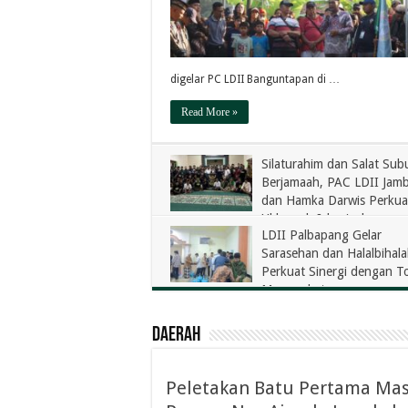
digelar PC LDII Banguntapan di …
Read More »
Silaturahim dan Salat Sub
Berjamaah, PAC LDII Jam
dan Hamka Darwis Perkua
Ukhuwah Islamiyah
LDII Palbapang Gelar
Sarasehan dan Halalbihalal
Perkuat Sinergi dengan T
Masyarakat
Daerah
Peletakan Batu Pertama Mas