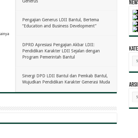
Generus
News
Pengajian Generus LDII Bantul, Bertema
“Education and Business Development”
lainya
DPRD Apresiasi Pengajian Akbar LDII:
Kate
Pendidikan Karakter LDII Sejalan dengan
Program Pemerintah Bantul
Kat
Ber
Sinergi DPD LDII Bantul dan Pemkab Bantul,
Wujudkan Pendidikan Karakter Generasi Muda
ARSI
AR
BE