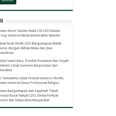
ta
ewu Anom Sanden Buka CAI LDII Bantul,
ong Generasi Muda Berkarakter Mandiri
tival Anak Sholih LDII Banguntapan Bekali
erus dengan Akhlak Mulia dan Jiwa
mandirian
but Santri Baru, Pondok Pesantren Nur Aisyah
itmen Cetak Generasi Berprestasi dan
karakter
I Tamantirto Gelar Festival Generus Sholeh,
pkan Generasi Emas Profesional Religius
newu Banguntapan dan Sejumlah Tokoh
esiasi Bazar Rakyat LDII, Dinilai Perkuat
nomi dan Silaturahmi Masyarakat