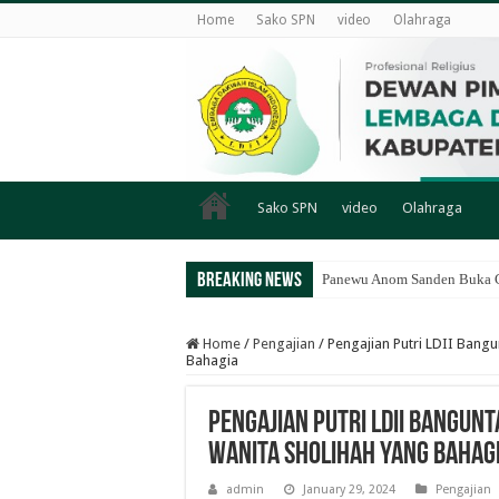
Home
Sako SPN
video
Olahraga
Sako SPN
video
Olahraga
Breaking News
Panewu Anom Sanden Buka CA
Home
/
Pengajian
/
Pengajian Putri LDII Bang
Bahagia
Pengajian Putri LDII Bangun
Wanita Sholihah yang Bahag
admin
January 29, 2024
Pengajian