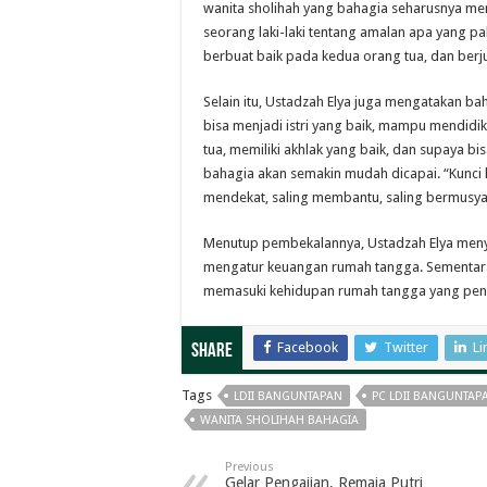
wanita sholihah yang bahagia seharusnya mem
seorang laki-laki tentang amalan apa yang pa
berbuat baik pada kedua orang tua, dan berjua
Selain itu, Ustadzah Elya juga mengatakan ba
bisa menjadi istri yang baik, mampu mendidi
tua, memiliki akhlak yang baik, dan supaya bi
bahagia akan semakin mudah dicapai. “Kunci ke
mendekat, saling membantu, saling bermusya
Menutup pembekalannya, Ustadzah Elya men
mengatur keuangan rumah tangga. Sementara 
memasuki kehidupan rumah tangga yang penu
Facebook
Twitter
Li
Share
Tags
LDII BANGUNTAPAN
PC LDII BANGUNTAP
WANITA SHOLIHAH BAHAGIA
Previous
Gelar Pengajian, Remaja Putri