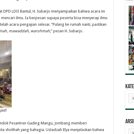
 DPD LDII Bantul, H. Subarjo menyampaikan bahwa acara ini
 mencari ilmu. Ia berpesan supaya peserta bisa menyerap ilmu
ah acara pengajian selesai. “Pulang ke rumah nanti, pastikan
inah, mawaddah, warohmah
,” pesan H. Subarjo.
Kate
Kat
Ber
jadi
ARSI
 Pondok Pesantren Gading Mangu, Jombang memberi
ita sholihah yang bahagia. Ustadzah Elya menjelaskan bahwa
AR