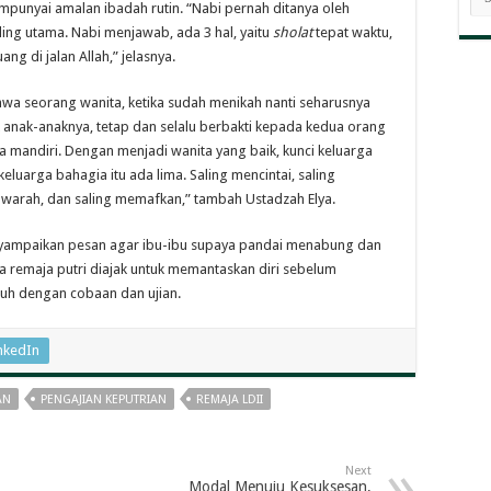
BE
punyai amalan ibadah rutin. “Nabi pernah ditanya oleh
ling utama. Nabi menjawab, ada 3 hal, yaitu
sholat
tepat waktu,
ng di jalan Allah,” jelasnya.
hwa seorang wanita, ketika sudah menikah nanti seharusnya
k anak-anaknya, tetap dan selalu berbakti kepada kedua orang
sa mandiri. Dengan menjadi wanita yang baik, kunci keluarga
luarga bahagia itu ada lima. Saling mencintai, saling
warah, dan saling memafkan,” tambah Ustadzah Elya.
yampaikan pesan agar ibu-ibu supaya pandai menabung dan
remaja putri diajak untuk memantaskan diri sebelum
h dengan cobaan dan ujian.
nkedIn
AN
PENGAJIAN KEPUTRIAN
REMAJA LDII
Next
Modal Menuju Kesuksesan,