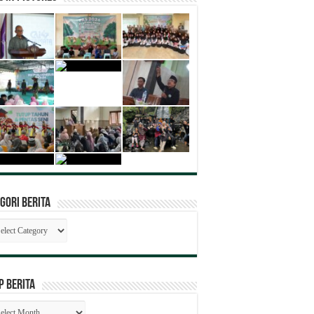
gori Berita
egori
ita
P BERITA
SIP