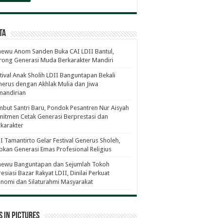
ta
ewu Anom Sanden Buka CAI LDII Bantul,
ong Generasi Muda Berkarakter Mandiri
tival Anak Sholih LDII Banguntapan Bekali
erus dengan Akhlak Mulia dan Jiwa
mandirian
but Santri Baru, Pondok Pesantren Nur Aisyah
itmen Cetak Generasi Berprestasi dan
karakter
I Tamantirto Gelar Festival Generus Sholeh,
pkan Generasi Emas Profesional Religius
newu Banguntapan dan Sejumlah Tokoh
esiasi Bazar Rakyat LDII, Dinilai Perkuat
nomi dan Silaturahmi Masyarakat
 in Pictures