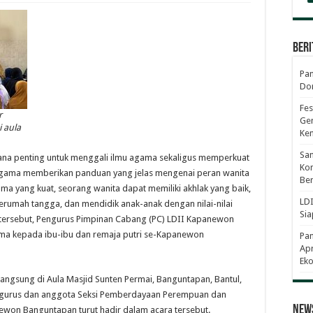
Beri
Pan
Dor
Fes
r
Gen
i aula
Ke
Sam
rana penting untuk menggali ilmu agama sekaligus memperkuat
Kom
u agama memberikan panduan yang jelas mengenai peran wanita
Ber
a yang kuat, seorang wanita dapat memiliki akhlak yang baik,
LDI
erumah tangga, dan mendidik anak-anak dengan nilai-nilai
Sia
tersebut, Pengurus Pimpinan Cabang (PC) LDII Kapanewon
a kepada ibu-ibu dan remaja putri se-Kapanewon
Pa
Apr
Eko
rlangsung di Aula Masjid Sunten Permai, Banguntapan, Bantul,
pengurus dan anggota Seksi Pemberdayaan Perempuan dan
News
ewon Banguntapan turut hadir dalam acara tersebut.