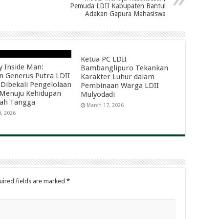
Pemuda LDII Kabupaten Bantul
Adakan Gapura Mahasiswa
Ketua PC LDII
y Inside Man:
Bambanglipuro Tekankan
n Generus Putra LDII
Karakter Luhur dalam
 Dibekali Pengelolaan
Pembinaan Warga LDII
Menuju Kehidupan
Mulyodadi
ah Tangga
March 17, 2026
9, 2026
uired fields are marked
*