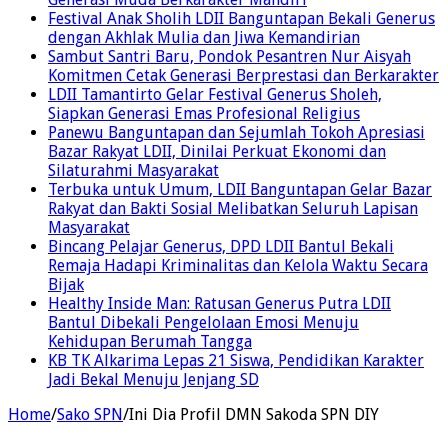
Festival Anak Sholih LDII Banguntapan Bekali Generus
dengan Akhlak Mulia dan Jiwa Kemandirian
Sambut Santri Baru, Pondok Pesantren Nur Aisyah
Komitmen Cetak Generasi Berprestasi dan Berkarakter
LDII Tamantirto Gelar Festival Generus Sholeh,
Siapkan Generasi Emas Profesional Religius
Panewu Banguntapan dan Sejumlah Tokoh Apresiasi
Bazar Rakyat LDII, Dinilai Perkuat Ekonomi dan
Silaturahmi Masyarakat
Terbuka untuk Umum, LDII Banguntapan Gelar Bazar
Rakyat dan Bakti Sosial Melibatkan Seluruh Lapisan
Masyarakat
Bincang Pelajar Generus, DPD LDII Bantul Bekali
Remaja Hadapi Kriminalitas dan Kelola Waktu Secara
Bijak
Healthy Inside Man: Ratusan Generus Putra LDII
Bantul Dibekali Pengelolaan Emosi Menuju
Kehidupan Berumah Tangga
KB TK Alkarima Lepas 21 Siswa, Pendidikan Karakter
Jadi Bekal Menuju Jenjang SD
Home
/
Sako SPN
/
Ini Dia Profil DMN Sakoda SPN DIY