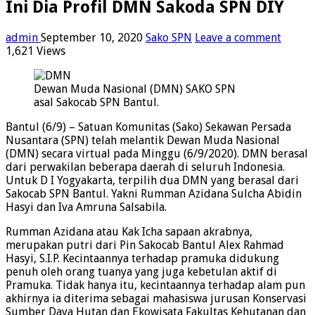
Ini Dia Profil DMN Sakoda SPN DIY
admin
September 10, 2020
Sako SPN
Leave a comment
1,621 Views
Dewan Muda Nasional (DMN) SAKO SPN
asal Sakocab SPN Bantul.
Bantul (6/9) – Satuan Komunitas (Sako) Sekawan Persada
Nusantara (SPN) telah melantik Dewan Muda Nasional
(DMN) secara virtual pada Minggu (6/9/2020). DMN berasal
dari perwakilan beberapa daerah di seluruh Indonesia.
Untuk D I Yogyakarta, terpilih dua DMN yang berasal dari
Sakocab SPN Bantul. Yakni Rumman Azidana Sulcha Abidin
Hasyi dan Iva Amruna Salsabila.
Rumman Azidana atau Kak Icha sapaan akrabnya,
merupakan putri dari Pin Sakocab Bantul Alex Rahmad
Hasyi, S.I.P. Kecintaannya terhadap pramuka didukung
penuh oleh orang tuanya yang juga kebetulan aktif di
Pramuka. Tidak hanya itu, kecintaannya terhadap alam pun
akhirnya ia diterima sebagai mahasiswa jurusan Konservasi
Sumber Daya Hutan dan Ekowisata Fakultas Kehutanan dan