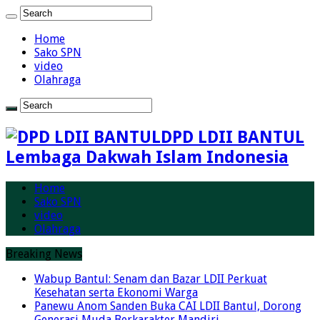
Home
Sako SPN
video
Olahraga
DPD LDII BANTUL
Lembaga Dakwah Islam Indonesia
Home
Sako SPN
video
Olahraga
Breaking News
Wabup Bantul: Senam dan Bazar LDII Perkuat
Kesehatan serta Ekonomi Warga
Panewu Anom Sanden Buka CAI LDII Bantul, Dorong
Generasi Muda Berkarakter Mandiri