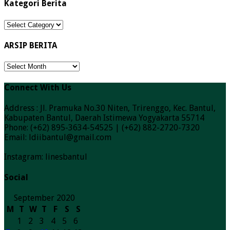
Kategori Berita
Kategori
Berita
ARSIP BERITA
ARSIP
BERITA
Connect With Us
Address : Jl. Pramuka No.30 Niten, Trirenggo, Kec. Bantul,
Kabupaten Bantul, Daerah Istimewa Yogyakarta 55714
Phone: (+62) 895-3634-54525 | (+62) 882-2720-7320
Email: ldiibantul@gmail.com
Instagram: linesbantul
Social
September 2020
M
T
W
T
F
S
S
1
2
3
4
5
6