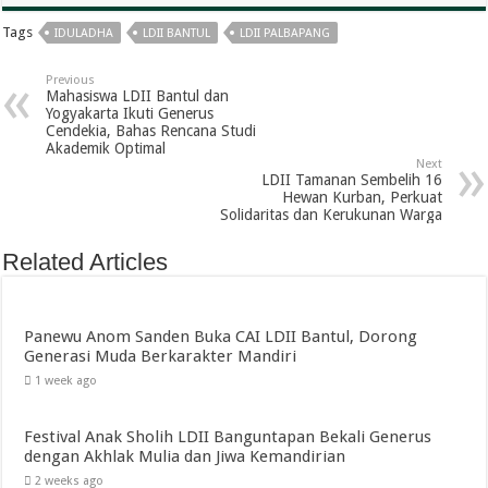
Tags
IDULADHA
LDII BANTUL
LDII PALBAPANG
Previous
Mahasiswa LDII Bantul dan
Yogyakarta Ikuti Generus
Cendekia, Bahas Rencana Studi
Akademik Optimal
Next
LDII Tamanan Sembelih 16
Hewan Kurban, Perkuat
Solidaritas dan Kerukunan Warga
Related Articles
Panewu Anom Sanden Buka CAI LDII Bantul, Dorong
Generasi Muda Berkarakter Mandiri
1 week ago
Festival Anak Sholih LDII Banguntapan Bekali Generus
dengan Akhlak Mulia dan Jiwa Kemandirian
2 weeks ago