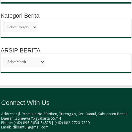
Kategori Berita
Kategori
Berita
ARSIP BERITA
ARSIP
BERITA
Connect With Us
Address : Jl. Pramuka No.30 Niten, Trirenggo, Kec. Bantul, Kabupaten Bantul,
Daerah Istimewa Yogyakarta 55714
Phone: (+62) 895-3634-54525 | (+62) 882-2720-7320
Email: ldiibantul@gmail.com