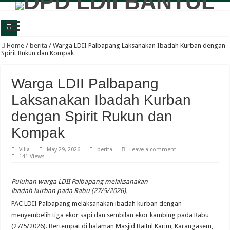
Panewu Anom Sanden Buka CAI LDII Bantul, Dorong Generasi Muda Berkarakte
Home
/
berita
/
Warga LDII Palbapang Laksanakan Ibadah Kurban dengan
Spirit Rukun dan Kompak
Festival Anak Sholih LDII Banguntapan Bekali Generus dengan Akhlak Mulia d
Sambut Santri Baru, Pondok Pesantren Nur Aisyah Komitmen Cetak Generasi Berp
Warga LDII Palbapang
LDII Tamantirto Gelar Festival Generus Sholeh, Siapkan Generasi Emas Profesion
Laksanakan Ibadah Kurban
Panewu Banguntapan dan Sejumlah Tokoh Apresiasi Bazar Rakyat LDII, Dinilai
dengan Spirit Rukun dan
Terbuka untuk Umum, LDII Banguntapan Gelar Bazar Rakyat dan Bakti Sosial M
Kompak
Bincang Pelajar Generus, DPD LDII Bantul Bekali Remaja Hadapi Kriminalitas d
Villa
May 29, 2026
berita
Leave a comment
141 Views
Healthy Inside Man: Ratusan Generus Putra LDII Bantul Dibekali Pengelolaa
KB TK Alkarima Lepas 21 Siswa, Pendidikan Karakter Jadi Bekal Menuju Jenja
Puluhan warga LDII Palbapang melaksanakan
ibadah kurban pada Rabu (27/5/2026).
LDII Kasihan-Gamping Bekali Perempuan Muslim Bijak Bermedia Sosial dan B
PAC LDII Palbapang melaksanakan ibadah kurban dengan
menyembelih tiga ekor sapi dan sembilan ekor kambing pada Rabu
(27/5/2026). Bertempat di halaman Masjid Baitul Karim, Karangasem,