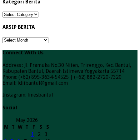
Kategori Berita
Kategori
Berita
ARSIP BERITA
ARSIP
BERITA
Connect With Us
Address : Jl. Pramuka No.30 Niten, Trirenggo, Kec. Bantul,
Kabupaten Bantul, Daerah Istimewa Yogyakarta 55714
Phone: (+62) 895-3634-54525 | (+62) 882-2720-7320
Email: ldiibantul@gmail.com
Instagram: linesbantul
Social
May 2026
M
T
W
T
F
S
S
1
2
3