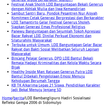
Festival Anak Sholih LDII Banguntapan Bekali Generus
dengan Akhlak Mulia dan Jiwa Kemandirian
Sambut Santri Baru, Pondok Pesantren Nur Aisyah
Komitmen Cetak Generasi Berprestasi dan Berkarakter
LDII Tamantirto Gelar Festival Generus Sholeh,
Siapkan Generasi Emas Profesional Religius
Panewu Banguntapan dan Sejumlah Tokoh Apresiasi
Bazar Rakyat LDII, Dinilai Perkuat Ekonomi dan
Silaturahmi Masyarakat
Terbuka untuk Umum, LDII Banguntapan Gelar Bazar
Rakyat dan Bakti Sosial Melibatkan Seluruh Lapisan
Masyarakat
Bincang Pelajar Generus, DPD LDII Bantul Bekali
Remaja Hadapi Kriminalitas dan Kelola Waktu Secara
Bijak
Healthy Inside Man: Ratusan Generus Putra LDII
Bantul Dibekali Pengelolaan Emosi Menuju
Kehidupan Berumah Tangga
KB TK Alkarima Lepas 21 Siswa, Pendidikan Karakter
Jadi Bekal Menuju Jenjang SD
Home
/
berita
/
LDII Bambanglipuro Hadiri Sosialisasi
Refleksi Gempa 2006 di Sidomulyo