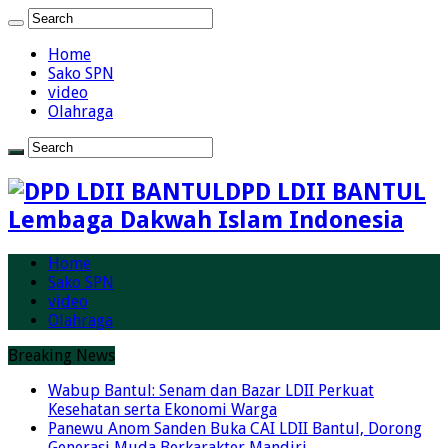
Home
Sako SPN
video
Olahraga
DPD LDII BANTUL
Lembaga Dakwah Islam Indonesia
Home
Sako SPN
video
Olahraga
Breaking News
Wabup Bantul: Senam dan Bazar LDII Perkuat
Kesehatan serta Ekonomi Warga
Panewu Anom Sanden Buka CAI LDII Bantul, Dorong
Generasi Muda Berkarakter Mandiri