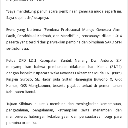
“Saya mendukung penuh acara pembinaan generasi muda seperti ini.
Saya siap hadir,” ucapnya.
Event yang bertema “Pembina Profesional Menuju Generasi Alim-
Faqih, Berakhlakul Karimah, dan Mandiri” ini, rencananya diikuti 1.014
peserta yang terdiri dari perwakilan pembina dan pimpinan SAKO SPN
se-Indonesia.
Ketua DPD LDII Kabupaten Bantul, Nanang Dwi Antoro, SIP
menyampaikan bahwa pembukaan dilakukan hari Kamis (21/11)
dengan inspektur upacara Waka Kwarnas Laksamana Muda TNI (Purn)
Kingkin Suroso, SE. Hadir pula Sultan Hamengku Buwono X, GKR
Hemas, GKR Mangkubumi, beserta pejabat terkait di pemerintahan
Kabupaten Bantul.
Tujuan Silbinas ini untuk membina dan meningkatkan kemampuan,
pengetahuan, pengalaman, ketrampilan serta menambah dan
mempererat hubungan kekeluargaan dan persaudaraan bagi para
pembina pramuka.