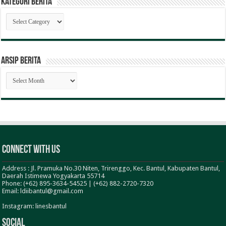
Kategori Berita
Kategori
Berita
ARSIP BERITA
ARSIP
BERITA
Connect With Us
Address : Jl. Pramuka No.30 Niten, Trirenggo, Kec. Bantul, Kabupaten Bantul,
Daerah Istimewa Yogyakarta 55714
Phone: (+62) 895-3634-54525 | (+62) 882-2720-7320
Email: ldiibantul@gmail.com
Instagram: linesbantul
Social