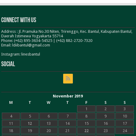
Connect With Us
Address : Jl. Pramuka No.30 Niten, Trirenggo, Kec. Bantul, Kabupaten Bantul,
Daerah Istimewa Yogyakarta 55714
Phone: (+62) 895-3634-54525 | (+62) 882-2720-7320
Email: ldiibantul@gmail.com
Instagram: linesbantul
Social
November 2019
M
T
W
T
F
S
S
1
2
3
4
5
6
7
8
9
10
11
12
13
14
15
16
17
18
19
20
21
22
23
24