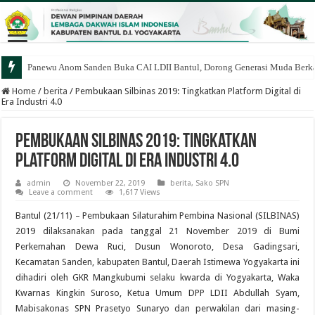
Panewu Anom Sanden Buka CAI LDII Bantul, Dorong Generasi Muda Berka
Home
/
berita
/
Pembukaan Silbinas 2019: Tingkatkan Platform Digital di
Era Industri 4.0
Pembukaan Silbinas 2019: Tingkatkan
Platform Digital di Era Industri 4.0
admin
November 22, 2019
berita
,
Sako SPN
Leave a comment
1,617 Views
Bantul (21/11) – Pembukaan Silaturahim Pembina Nasional (SILBINAS)
2019 dilaksanakan pada tanggal 21 November 2019 di Bumi
Perkemahan Dewa Ruci, Dusun Wonoroto, Desa Gadingsari,
Kecamatan Sanden, kabupaten Bantul, Daerah Istimewa Yogyakarta ini
dihadiri oleh GKR Mangkubumi selaku kwarda di Yogyakarta, Waka
Kwarnas Kingkin Suroso, Ketua Umum DPP LDII Abdullah Syam,
Mabisakonas SPN Prasetyo Sunaryo dan perwakilan dari masing-