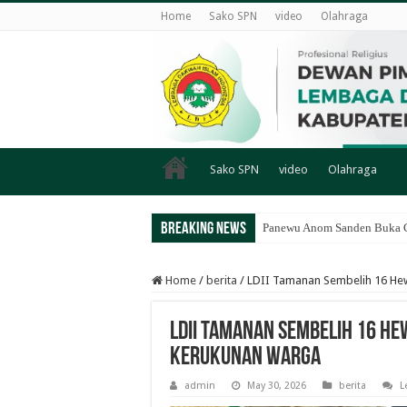
Home
Sako SPN
video
Olahraga
Sako SPN
video
Olahraga
Breaking News
Panewu Anom Sanden Buka CA
Home
/
berita
/
LDII Tamanan Sembelih 16 Hew
LDII Tamanan Sembelih 16 He
Kerukunan Warga
admin
May 30, 2026
berita
L