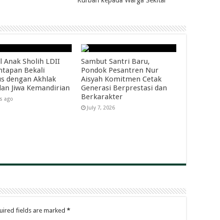
Kurban kepada Warga Sekitar
l Anak Sholih LDII
Sambut Santri Baru,
tapan Bekali
Pondok Pesantren Nur
s dengan Akhlak
Aisyah Komitmen Cetak
dan Jiwa Kemandirian
Generasi Berprestasi dan
Berkarakter
s ago
July 7, 2026
uired fields are marked
*