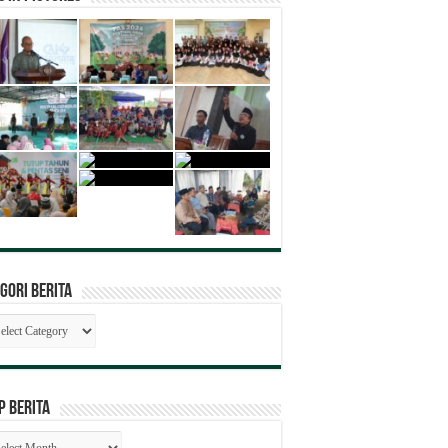
gori Berita
egori
ita
P BERITA
SIP