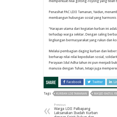
memperkuat nilai gotong-royong yang telah t
Penasihat PAC LDII Tamanan, Yaidun, menam
membangun hubungan sosial yang harmonis d
“Harapan utama dari kegiatan kurban ini ada
terhadap warga sekitar. Dengan saling berb
lingkungan bermasyarakat yang rukun dan kon
Melalui pembagian daging kurban dan kebers
berharap nilai-nilai kepedulian sosial, solid
Perayaan Idul Adha tahun ini pun menjadi b
manusia dengan Tuhan, tetapi juga memperera
Facebook
Twitter
Li
Share
Tags
KURBAN LDII TAMANAN
MASJID BAITUL 
Previous
Warga LDII Palbapang
Laksanakan Ibadah Kurban