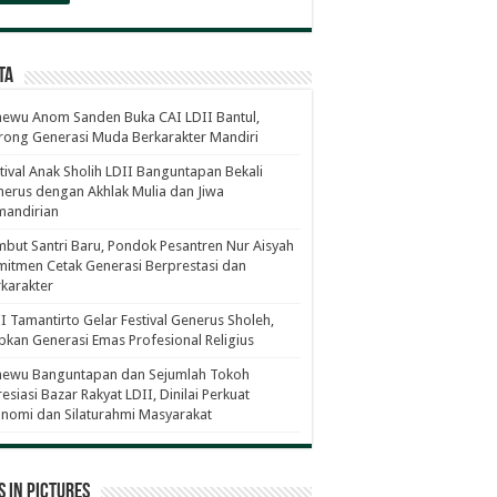
ta
ewu Anom Sanden Buka CAI LDII Bantul,
ong Generasi Muda Berkarakter Mandiri
tival Anak Sholih LDII Banguntapan Bekali
erus dengan Akhlak Mulia dan Jiwa
mandirian
but Santri Baru, Pondok Pesantren Nur Aisyah
itmen Cetak Generasi Berprestasi dan
karakter
I Tamantirto Gelar Festival Generus Sholeh,
pkan Generasi Emas Profesional Religius
newu Banguntapan dan Sejumlah Tokoh
esiasi Bazar Rakyat LDII, Dinilai Perkuat
nomi dan Silaturahmi Masyarakat
 in Pictures