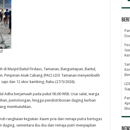
Beri
Pan
Dor
Fes
Gen
II
Ke
Sam
ah di Masjid Baitul Firdaus, Tamanan, Banguntapan, Bantul,
Kom
Ber
n. Pimpinan Anak Cabang (PAC) LDII Tamanan menyembelih
 sapi dan 12 ekor kambing, Rabu (27/5/2026).
LDI
Sia
dul Adha berjamaah pada pukul 06.00 WIB. Usai salat, warga
Pa
an, pemotongan, hingga pendistribusian daging kurban
Apr
 yang membutuhkan.
Eko
h rangkaian kegiatan. Kaum pria dan remaja putra bertugas
 daging, sementara ibu-ibu dan remaja putri menyiapkan
News