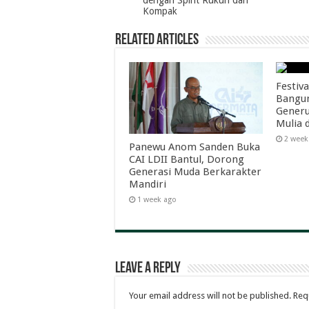
dengan Spirit Rukun dan
Kompak
Related Articles
Festiva
Bangun
Generu
Mulia 
2 week
Panewu Anom Sanden Buka
CAI LDII Bantul, Dorong
Generasi Muda Berkarakter
Mandiri
1 week ago
Leave a Reply
Your email address will not be published.
Req