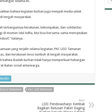
erbangun selama ini.
BE
bahkan bahwa kegiatan kurban juga menjadi media untuk
i tengah masyarakat.
lah terbangunnya kerukunan, kekompakan, dan solidaritas
agi di momen Idul Adha, kita bisa bersama-sama menciptakan
dusif,” katanya.
amaan yang terjalin selama kegiatan, PAC LDII Tamanan
aritas, dan kerukunan terus tumbuh di tengah masyarakat.
ukti bahwa ibadah kurban tidak hanya memperkuat hubungan
t ikatan sosial antarwarga.
nkedIn
FIRDAUS TAMANAN
PAC LDII TAMANAN
Next
LDII Pendowoharjo Kembali
Bagikan Ratusan Paket Daging