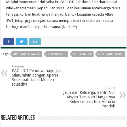
Melalui momentum Idul Adha ini, PAC LDII Sabdodadi berharap nilai-
nilai kebersamaan, kepedulian sosial, dan kerukunan antarwarga terus
terjaga. Kurban tidak hanya menjadi bentuk ketaatan kepada Allah
SWT, tetapi juga menjadi sarana mempererat tali silaturahim serta
berbagi manfaat kepada sesama. (Nadia/*)
Tags
IDULADHA 1447 H
KURBAN LDII
LDII BANTUL
LDII SABDODADI
Previous
PAC LDII Pendowoharjo Jalin
Silaturahim dengan Aparat
Setempat dalam Momen
Iduladha
Next
Jauh dari Keluarga, Santri Nur
Aisyah Temukan Hangatnya
Kebersamaan Idul Adha di
Pondok
Related Articles