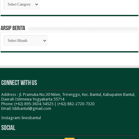
Kategori
Berita
ARSIP BERITA
ARSIP
BERITA
Connect With Us
Address : Jl. Pramuka No.30 Niten, Trirenggo, Kec. Bantul, Kabupaten Bantul,
Daerah Istimewa Yogyakarta 55714
Phone: (+62) 895-3634-54525 | (+62) 882-2720-7320
Email: ldiibantul@gmail.com
Instagram: linesbantul
Social