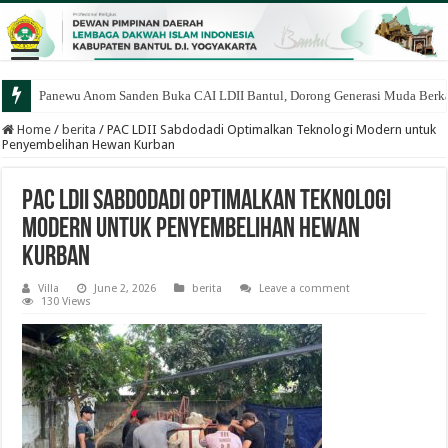
Panewu Anom Sanden Buka CAI LDII Bantul, Dorong Generasi Muda Berka
Home
/
berita
/
PAC LDII Sabdodadi Optimalkan Teknologi Modern untuk
Penyembelihan Hewan Kurban
PAC LDII Sabdodadi Optimalkan Teknologi
Modern untuk Penyembelihan Hewan
Kurban
Villa
June 2, 2026
berita
Leave a comment
130 Views