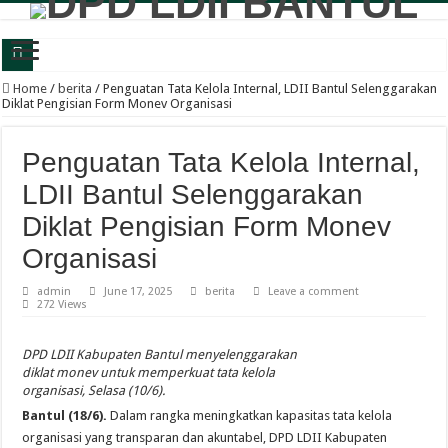
Panewu Anom Sanden Buka CAI LDII Bantul, Dorong Generasi Muda Berkarakte
Home
/
berita
/
Penguatan Tata Kelola Internal, LDII Bantul Selenggarakan
Diklat Pengisian Form Monev Organisasi
Festival Anak Sholih LDII Banguntapan Bekali Generus dengan Akhlak Mulia d
Sambut Santri Baru, Pondok Pesantren Nur Aisyah Komitmen Cetak Generasi Berp
Penguatan Tata Kelola Internal,
LDII Tamantirto Gelar Festival Generus Sholeh, Siapkan Generasi Emas Profesion
LDII Bantul Selenggarakan
Panewu Banguntapan dan Sejumlah Tokoh Apresiasi Bazar Rakyat LDII, Dinilai
Diklat Pengisian Form Monev
Terbuka untuk Umum, LDII Banguntapan Gelar Bazar Rakyat dan Bakti Sosial M
Organisasi
Bincang Pelajar Generus, DPD LDII Bantul Bekali Remaja Hadapi Kriminalitas d
admin
June 17, 2025
berita
Leave a comment
272 Views
Healthy Inside Man: Ratusan Generus Putra LDII Bantul Dibekali Pengelolaa
KB TK Alkarima Lepas 21 Siswa, Pendidikan Karakter Jadi Bekal Menuju Jenja
DPD LDII Kabupaten Bantul menyelenggarakan
diklat monev untuk memperkuat tata kelola
LDII Kasihan-Gamping Bekali Perempuan Muslim Bijak Bermedia Sosial dan B
organisasi, Selasa (10/6).
Bantul (18/6).
Dalam rangka meningkatkan kapasitas tata kelola
organisasi yang transparan dan akuntabel, DPD LDII Kabupaten