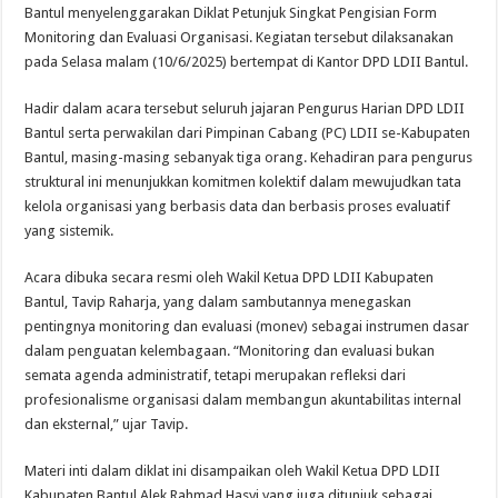
Bantul menyelenggarakan Diklat Petunjuk Singkat Pengisian Form
Monitoring dan Evaluasi Organisasi. Kegiatan tersebut dilaksanakan
pada Selasa malam (10/6/2025) bertempat di Kantor DPD LDII Bantul.
Hadir dalam acara tersebut seluruh jajaran Pengurus Harian DPD LDII
Bantul serta perwakilan dari Pimpinan Cabang (PC) LDII se-Kabupaten
Bantul, masing-masing sebanyak tiga orang. Kehadiran para pengurus
struktural ini menunjukkan komitmen kolektif dalam mewujudkan tata
kelola organisasi yang berbasis data dan berbasis proses evaluatif
yang sistemik.
Acara dibuka secara resmi oleh Wakil Ketua DPD LDII Kabupaten
Bantul, Tavip Raharja, yang dalam sambutannya menegaskan
pentingnya monitoring dan evaluasi (monev) sebagai instrumen dasar
dalam penguatan kelembagaan. “Monitoring dan evaluasi bukan
semata agenda administratif, tetapi merupakan refleksi dari
profesionalisme organisasi dalam membangun akuntabilitas internal
dan eksternal,” ujar Tavip.
Materi inti dalam diklat ini disampaikan oleh Wakil Ketua DPD LDII
Kabupaten Bantul Alek Rahmad Hasyi yang juga ditunjuk sebagai