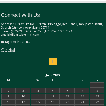
Connect With Us
Address : Jl. Pramuka No.30 Niten, Trirenggo, Kec. Bantul, Kabupaten Bantul,
Daerah Istimewa Yogyakarta 55714
Phone: (+62) 895-3634-54525 | (+62) 882-2720-7320
Email: ldiibantul@gmail.com
Instagram: linesbantul
Social
June 2025
M
T
W
T
F
S
S
1
2
3
4
5
6
7
8
9
10
11
12
13
14
15
16
17
18
19
20
21
22