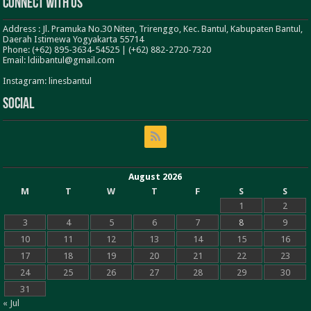
Connect With Us
Address : Jl. Pramuka No.30 Niten, Trirenggo, Kec. Bantul, Kabupaten Bantul,
Daerah Istimewa Yogyakarta 55714
Phone: (+62) 895-3634-54525 | (+62) 882-2720-7320
Email: ldiibantul@gmail.com
Instagram: linesbantul
Social
August 2026
M
T
W
T
F
S
S
1
2
3
4
5
6
7
8
9
10
11
12
13
14
15
16
17
18
19
20
21
22
23
24
25
26
27
28
29
30
31
« Jul