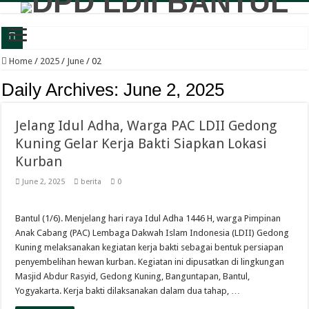
Panewu Anom Sanden Buka CAI LDII Bantul, Dorong Generasi Muda Berkarakte
Home
/
2025
/
June
/
02
Festival Anak Sholih LDII Banguntapan Bekali Generus dengan Akhlak Mulia d
Daily Archives:
June 2, 2025
Sambut Santri Baru, Pondok Pesantren Nur Aisyah Komitmen Cetak Generasi Berp
Jelang Idul Adha, Warga PAC LDII Gedong
LDII Tamantirto Gelar Festival Generus Sholeh, Siapkan Generasi Emas Profesion
Kuning Gelar Kerja Bakti Siapkan Lokasi
Panewu Banguntapan dan Sejumlah Tokoh Apresiasi Bazar Rakyat LDII, Dinilai
Kurban
Terbuka untuk Umum, LDII Banguntapan Gelar Bazar Rakyat dan Bakti Sosial M
June 2, 2025
berita
0
Bincang Pelajar Generus, DPD LDII Bantul Bekali Remaja Hadapi Kriminalitas d
Healthy Inside Man: Ratusan Generus Putra LDII Bantul Dibekali Pengelolaa
Bantul (1/6). Menjelang hari raya Idul Adha 1446 H, warga Pimpinan
Anak Cabang (PAC) Lembaga Dakwah Islam Indonesia (LDII) Gedong
KB TK Alkarima Lepas 21 Siswa, Pendidikan Karakter Jadi Bekal Menuju Jenja
Kuning melaksanakan kegiatan kerja bakti sebagai bentuk persiapan
LDII Kasihan-Gamping Bekali Perempuan Muslim Bijak Bermedia Sosial dan B
penyembelihan hewan kurban. Kegiatan ini dipusatkan di lingkungan
Masjid Abdur Rasyid, Gedong Kuning, Banguntapan, Bantul,
Yogyakarta. Kerja bakti dilaksanakan dalam dua tahap, …