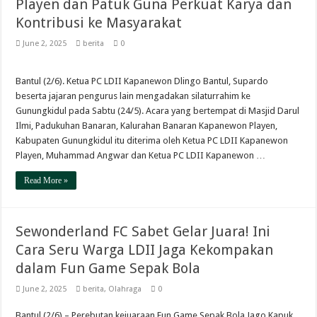
Playen dan Patuk Guna Perkuat Karya dan
Kontribusi ke Masyarakat
June 2, 2025
berita
0
Bantul (2/6). Ketua PC LDII Kapanewon Dlingo Bantul, Supardo
beserta jajaran pengurus lain mengadakan silaturrahim ke
Gunungkidul pada Sabtu (24/5). Acara yang bertempat di Masjid Darul
Ilmi, Padukuhan Banaran, Kalurahan Banaran Kapanewon Playen,
Kabupaten Gunungkidul itu diterima oleh Ketua PC LDII Kapanewon
Playen, Muhammad Angwar dan Ketua PC LDII Kapanewon …
Read More »
Sewonderland FC Sabet Gelar Juara! Ini
Cara Seru Warga LDII Jaga Kekompakan
dalam Fun Game Sepak Bola
June 2, 2025
berita
,
Olahraga
0
Bantul (2/6) – Perebutan kejuaraan Fun Game Sepak Bola Jago Kapuk