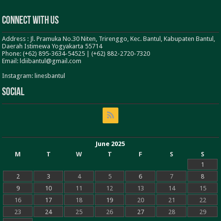
Connect With Us
Address : Jl. Pramuka No.30 Niten, Trirenggo, Kec. Bantul, Kabupaten Bantul,
Daerah Istimewa Yogyakarta 55714
Phone: (+62) 895-3634-54525 | (+62) 882-2720-7320
Email: ldiibantul@gmail.com
Instagram: linesbantul
Social
June 2025
M
T
W
T
F
S
S
1
2
3
4
5
6
7
8
9
10
11
12
13
14
15
16
17
18
19
20
21
22
23
24
25
26
27
28
29