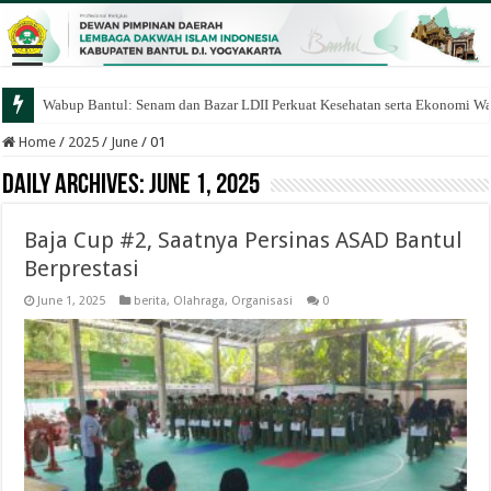
Wabup Bantul: Senam dan Bazar LDII Perkuat Kesehatan serta Ekonomi W
Home
/
2025
/
June
/
01
Daily Archives:
June 1, 2025
Baja Cup #2, Saatnya Persinas ASAD Bantul
Berprestasi
June 1, 2025
berita
,
Olahraga
,
Organisasi
0