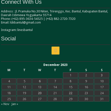
Connect With Us
Address : Jl. Pramuka No.30 Niten, Trirenggo, Kec. Bantul, Kabupaten Bantul,
Daerah Istimewa Yogyakarta 55714
Phone: (+62) 895-3634-54525 | (+62) 882-2720-7320
Email: ldiibantul@gmail.com
Instagram: linesbantul
Social
December 2023
M
T
W
T
F
S
S
1
2
3
4
5
6
7
8
9
10
11
12
13
14
15
16
17
18
19
20
21
22
23
24
25
26
27
28
29
30
31
« Nov
Jan »