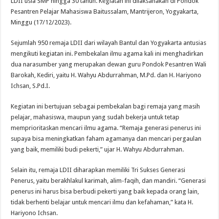
LDII usia SMP hingga 30 tahun. Kegiatan ini dilaksanakan di Pondok
Pesantren Pelajar Mahasiswa Baitussalam, Mantrijeron, Yogyakarta,
Minggu (17/12/2023).
Sejumlah 950 remaja LDII dari wilayah Bantul dan Yogyakarta antusias
mengikuti kegiatan ini. Pembekalan ilmu agama kali ini menghadirkan
dua narasumber yang merupakan dewan guru Pondok Pesantren Wali
Barokah, Kediri, yaitu H. Wahyu Abdurrahman, M.Pd. dan H. Hariyono
Ichsan, S.Pd.I.
Kegiatan ini bertujuan sebagai pembekalan bagi remaja yang masih
pelajar, mahasiswa, maupun yang sudah bekerja untuk tetap
memprioritaskan mencari ilmu agama. “Remaja generasi penerus ini
supaya bisa meningkatkan faham agamanya dan mencari pergaulan
yang baik, memiliki budi pekerti,” ujar H. Wahyu Abdurrahman.
Selain itu, remaja LDII diharapkan memiliki Tri Sukses Generasi
Penerus, yaitu berakhlakul karimah, alim-faqih, dan mandiri. “Generasi
penerus ini harus bisa berbudi pekerti yang baik kepada orang lain,
tidak berhenti belajar untuk mencari ilmu dan kefahaman,” kata H.
Hariyono Ichsan.