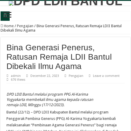
Wabup Bantul: Senam dan Bazar LDII Perkuat Kesehatan serta Ekonomi Warga
Home
/
Pengajian
/
Bina Generasi Penerus, Ratusan Remaja LDII Bantul
Dibekali Ilmu Agama
Panewu Anom Sanden Buka CAI LDII Bantul, Dorong Generasi Muda Berkarakte
Festival Anak Sholih LDII Banguntapan Bekali Generus dengan Akhlak Mulia d
Bina Generasi Penerus,
Sambut Santri Baru, Pondok Pesantren Nur Aisyah Komitmen Cetak Generasi Berp
Ratusan Remaja LDII Bantul
LDII Tamantirto Gelar Festival Generus Sholeh, Siapkan Generasi Emas Profesion
Dibekali Ilmu Agama
Panewu Banguntapan dan Sejumlah Tokoh Apresiasi Bazar Rakyat LDII, Dinilai
admin
December 22, 2023
Pengajian
Leave a comment
676 Views
Terbuka untuk Umum, LDII Banguntapan Gelar Bazar Rakyat dan Bakti Sosial M
Bincang Pelajar Generus, DPD LDII Bantul Bekali Remaja Hadapi Kriminalitas d
DPD LDII Bantul melalui program PPG Al-Karima
Yogyakarta membekali ilmu agama kepada ratusan
Healthy Inside Man: Ratusan Generus Putra LDII Bantul Dibekali Pengelolaa
remaja LDII, MInggu (17/12/2023).
KB TK Alkarima Lepas 21 Siswa, Pendidikan Karakter Jadi Bekal Menuju Jenja
Bantul (22/12) – DPD LDII Kabupaten Bantul melalui program
Penggerak Pembina Generus (PPG) Al-Karima Yogyakarta kembali
melaksanakan “Pembinaan Agama Generasi Penerus” bagi remaja