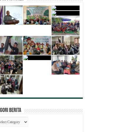
gori Berita
egori
ita