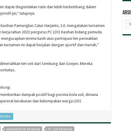
i ini dapat diagendakan rutin dan lebih berkembang dalam
ARSI
njondil iyo
,” tutupnya.
AR
BE
 Kasihan Pamungkas Catur Harjanto, S.E. mengatakan turnamen
 kerja tahun 2023 pengurus PC LDII Kasihan bidang pemuda
t mengucapkan terima kasih atas partisipasi tim perwakilan
 turnamen ini dapat berjalan dengan sportif dan meriah,”
imeriahkan tim voli dari Sembung dan Gonjen. Mereka
rtivitas.
mbung.
 memberikan dampak positif bagi pecinta bola voli, dimana
mpererat kerukunan dan kekompakan warga LDII.
nkedIn
KAPANEWON KASIHAN
PC LDII KASIHAN