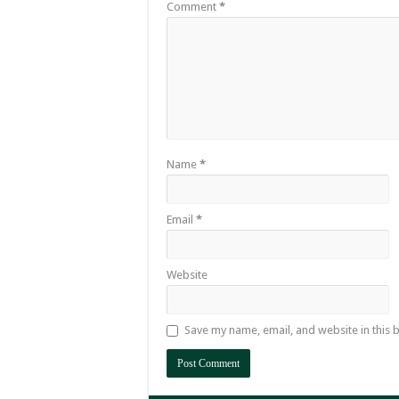
Comment
*
Name
*
Email
*
Website
Save my name, email, and website in this 