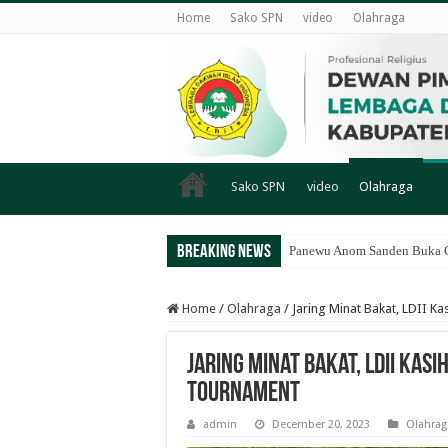
Home
Sako SPN
video
Olahraga
Sako SPN
video
Olahraga
Breaking News
Panewu Anom Sanden Buka CA
Home
/
Olahraga
/
Jaring Minat Bakat, LDII K
Jaring Minat Bakat, LDII Kas
Tournament
admin
December 20, 2023
Olahrag