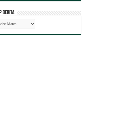
P BERITA
SIP
RITA