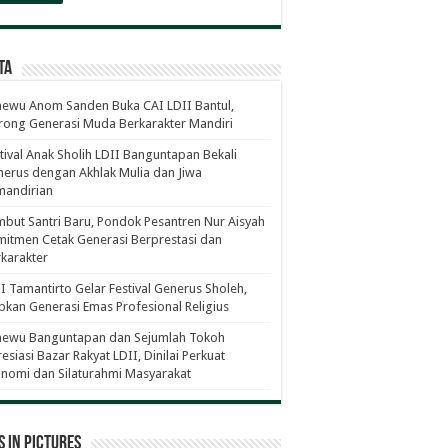
ta
ewu Anom Sanden Buka CAI LDII Bantul,
ong Generasi Muda Berkarakter Mandiri
tival Anak Sholih LDII Banguntapan Bekali
erus dengan Akhlak Mulia dan Jiwa
mandirian
but Santri Baru, Pondok Pesantren Nur Aisyah
itmen Cetak Generasi Berprestasi dan
karakter
I Tamantirto Gelar Festival Generus Sholeh,
pkan Generasi Emas Profesional Religius
newu Banguntapan dan Sejumlah Tokoh
esiasi Bazar Rakyat LDII, Dinilai Perkuat
nomi dan Silaturahmi Masyarakat
 in Pictures