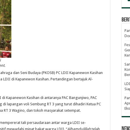
Beri
Pan
Dor
Fes
Gen
Ke
i
Sam
nt.
Kom
Olahraga dan Seni Budaya (PKOSB) PC LDII Kapanewon Kasihan
Ber
a LDII di Kapanewon Kasihan. Pertandingan bertajuk Al-
LDI
Sia
 di Kapanewon Kasihan di antaranya PAC Bangunjiwo, PAC
Pa
Apr
 di lapangan voli Sembung RT 3 yang turut dihadiri Ketua PC
Eko
tua RT 3 Wagino, dan tokoh masyarakat setempat.
 mempererat tali persaudaraan antar warga LDII se-
News
itif mewadahi minat bakat warga LDII. “
Alhamdulillah
telah