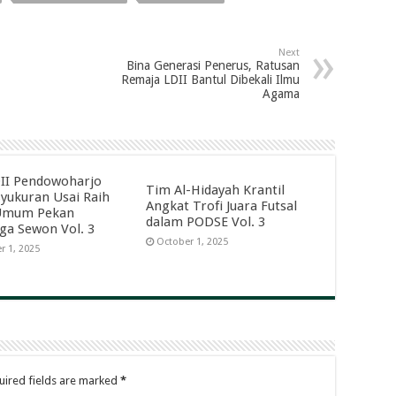
Next
Bina Generasi Penerus, Ratusan
Remaja LDII Bantul Dibekali Ilmu
Agama
II Pendowoharjo
Tim Al-Hidayah Krantil
Syukuran Usai Raih
Angkat Trofi Juara Futsal
 Umum Pekan
dalam PODSE Vol. 3
ga Sewon Vol. 3
October 1, 2025
r 1, 2025
uired fields are marked
*