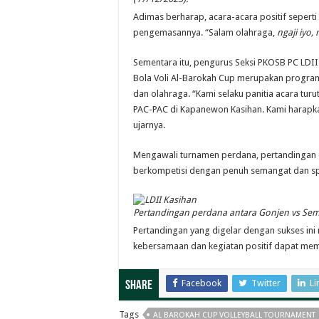
Adimas berharap, acara-acara positif sepert
pengemasannya. “Salam olahraga,
ngaji iyo, 
Sementara itu, pengurus Seksi PKOSB PC LDII
Bola Voli Al-Barokah Cup merupakan program
dan olahraga. “Kami selaku panitia acara turu
PAC-PAC di Kapanewon Kasihan. Kami harapkan
ujarnya.
Mengawali turnamen perdana, pertandingan d
berkompetisi dengan penuh semangat dan spo
Pertandingan perdana antara Gonjen vs Se
Pertandingan yang digelar dengan sukses ini
kebersamaan dan kegiatan positif dapat me
Facebook
Twitter
Li
Share
Tags
AL BAROKAH CUP VOLLEYBALL TOURNAMENT