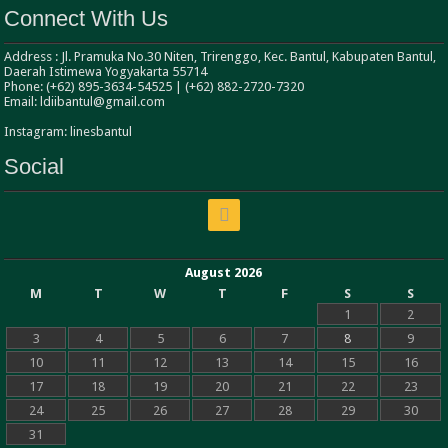
Connect With Us
Address : Jl. Pramuka No.30 Niten, Trirenggo, Kec. Bantul, Kabupaten Bantul,
Daerah Istimewa Yogyakarta 55714
Phone: (+62) 895-3634-54525 | (+62) 882-2720-7320
Email: ldiibantul@gmail.com
Instagram: linesbantul
Social
August 2026
M
T
W
T
F
S
S
1
2
3
4
5
6
7
8
9
10
11
12
13
14
15
16
17
18
19
20
21
22
23
24
25
26
27
28
29
30
31