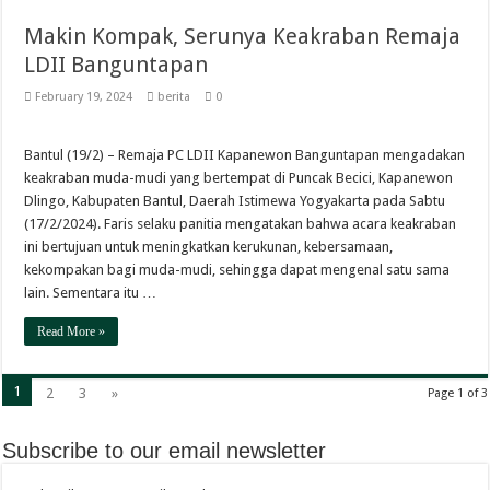
Makin Kompak, Serunya Keakraban Remaja
LDII Banguntapan
February 19, 2024
berita
0
Bantul (19/2) – Remaja PC LDII Kapanewon Banguntapan mengadakan
keakraban muda-mudi yang bertempat di Puncak Becici, Kapanewon
Dlingo, Kabupaten Bantul, Daerah Istimewa Yogyakarta pada Sabtu
(17/2/2024). Faris selaku panitia mengatakan bahwa acara keakraban
ini bertujuan untuk meningkatkan kerukunan, kebersamaan,
kekompakan bagi muda-mudi, sehingga dapat mengenal satu sama
lain. Sementara itu …
Read More »
1
2
3
»
Page 1 of 3
Subscribe to our email newsletter