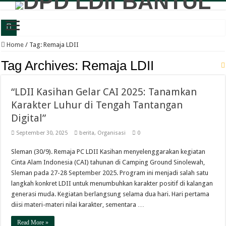
Wabup Bantul: Senam dan Bazar LDII Perkuat Kesehatan serta Ekonomi Warga
Home
/
Tag:
Remaja LDII
Panewu Anom Sanden Buka CAI LDII Bantul, Dorong Generasi Muda Berkarakte
Tag Archives:
Remaja LDII
Festival Anak Sholih LDII Banguntapan Bekali Generus dengan Akhlak Mulia d
“LDII Kasihan Gelar CAI 2025: Tanamkan
Sambut Santri Baru, Pondok Pesantren Nur Aisyah Komitmen Cetak Generasi Berp
Karakter Luhur di Tengah Tantangan
LDII Tamantirto Gelar Festival Generus Sholeh, Siapkan Generasi Emas Profesion
Digital”
Panewu Banguntapan dan Sejumlah Tokoh Apresiasi Bazar Rakyat LDII, Dinilai
September 30, 2025
berita
,
Organisasi
0
Terbuka untuk Umum, LDII Banguntapan Gelar Bazar Rakyat dan Bakti Sosial M
Sleman (30/9). Remaja PC LDII Kasihan menyelenggarakan kegiatan
Bincang Pelajar Generus, DPD LDII Bantul Bekali Remaja Hadapi Kriminalitas d
Cinta Alam Indonesia (CAI) tahunan di Camping Ground Sinolewah,
Healthy Inside Man: Ratusan Generus Putra LDII Bantul Dibekali Pengelolaa
Sleman pada 27-28 September 2025. Program ini menjadi salah satu
langkah konkret LDII untuk menumbuhkan karakter positif di kalangan
KB TK Alkarima Lepas 21 Siswa, Pendidikan Karakter Jadi Bekal Menuju Jenja
generasi muda. Kegiatan berlangsung selama dua hari. Hari pertama
diisi materi-materi nilai karakter, sementara …
Read More »