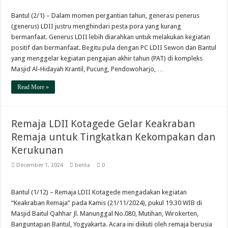
Bantul (2/1) – Dalam momen pergantian tahun, generasi penerus
(generus) LDII justru menghindari pesta pora yang kurang
bermanfaat. Generus LDII lebih diarahkan untuk melakukan kegiatan
positif dan bermanfaat. Begitu pula dengan PC LDII Sewon dan Bantul
yang menggelar kegiatan pengajian akhir tahun (PAT) di kompleks
Masjid Al-Hidayah Krantil, Pucung, Pendowoharjo, …
Read More »
Remaja LDII Kotagede Gelar Keakraban
Remaja untuk Tingkatkan Kekompakan dan
Kerukunan
December 1, 2024
berita
0
Bantul (1/12) – Remaja LDII Kotagede mengadakan kegiatan
“Keakraban Remaja” pada Kamis (21/11/2024), pukul 19.30 WIB di
Masjid Baitul Qahhar Jl. Manunggal No.080, Mutihan, Wirokerten,
Banguntapan Bantul, Yogyakarta. Acara ini diikuti oleh remaja berusia