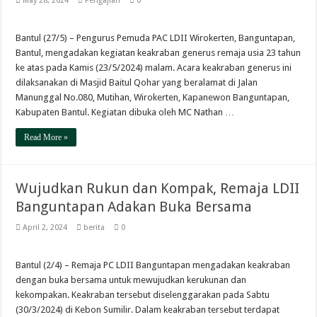
May 28, 2024
Pengajian
0
Bantul (27/5) – Pengurus Pemuda PAC LDII Wirokerten, Banguntapan,
Bantul, mengadakan kegiatan keakraban generus remaja usia 23 tahun
ke atas pada Kamis (23/5/2024) malam. Acara keakraban generus ini
dilaksanakan di Masjid Baitul Qohar yang beralamat di Jalan
Manunggal No.080, Mutihan, Wirokerten, Kapanewon Banguntapan,
Kabupaten Bantul. Kegiatan dibuka oleh MC Nathan …
Read More »
Wujudkan Rukun dan Kompak, Remaja LDII
Banguntapan Adakan Buka Bersama
April 2, 2024
berita
0
Bantul (2/4) – Remaja PC LDII Banguntapan mengadakan keakraban
dengan buka bersama untuk mewujudkan kerukunan dan
kekompakan. Keakraban tersebut diselenggarakan pada Sabtu
(30/3/2024) di Kebon Sumilir. Dalam keakraban tersebut terdapat