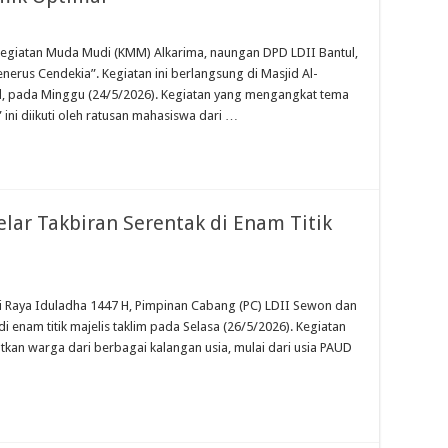
Kegiatan Muda Mudi (KMM) Alkarima, naungan DPD LDII Bantul,
erus Cendekia”. Kegiatan ini berlangsung di Masjid Al-
ul, pada Minggu (24/5/2026). Kegiatan yang mengangkat tema
ini diikuti oleh ratusan mahasiswa dari …
lar Takbiran Serentak di Enam Titik
i Raya Iduladha 1447 H, Pimpinan Cabang (PC) LDII Sewon dan
i enam titik majelis taklim pada Selasa (26/5/2026). Kegiatan
kan warga dari berbagai kalangan usia, mulai dari usia PAUD