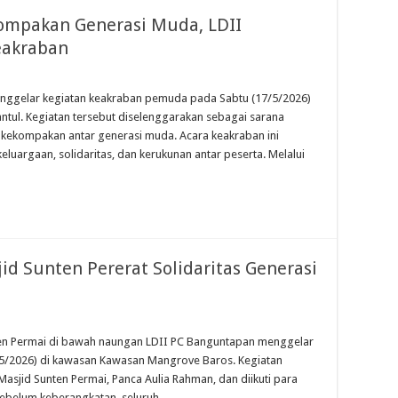
kompakan Generasi Muda, LDII
eakraban
enggelar kegiatan keakraban pemuda pada Sabtu (17/5/2026)
ntul. Kegiatan tersebut diselenggarakan sebagai sarana
kekompakan antar generasi muda. Acara keakraban ini
luargaan, solidaritas, dan kerukunan antar peserta. Melalui
d Sunten Pererat Solidaritas Generasi
nten Permai di bawah naungan LDII PC Banguntapan menggelar
5/2026) di kawasan Kawasan Mangrove Baros. Kegiatan
asjid Sunten Permai, Panca Aulia Rahman, dan diikuti para
Sebelum keberangkatan, seluruh …