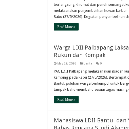
berlangsung khidmat dan penuh semangat k
melaksanakan penyembelihan hewan kurban s
Rabu (27/5/2026). Kegiatan penyembelihan di
Read More »
Warga LDII Palbapang Laksa
Rukun dan Kompak
May 29, 2026
berita
0
PAC LDII Palbapang melaksanakan ibadah kur
kambing pada Rabu (27/5/2026). Bertempat d
Bantul, puluhan warga berkumpul untuk ber
tampak bahu-membahu sesuai tugas masing-
Read More »
Mahasiswa LDII Bantul dan 
Bahas Rencana Studi Akade