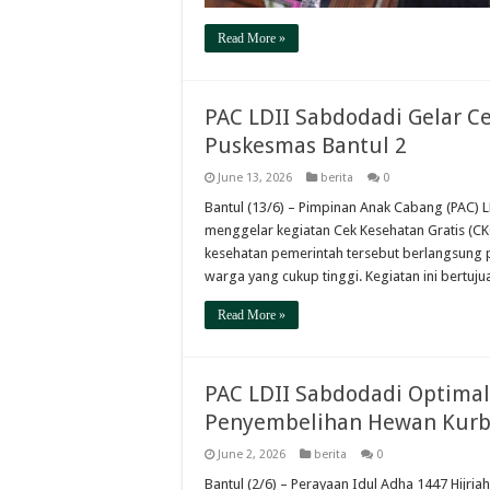
Read More »
PAC LDII Sabdodadi Gelar C
Puskesmas Bantul 2
June 13, 2026
berita
0
Bantul (13/6) – Pimpinan Anak Cabang (PAC)
menggelar kegiatan Cek Kesehatan Gratis (CK
kesehatan pemerintah tersebut berlangsung 
warga yang cukup tinggi. Kegiatan ini bert
Read More »
PAC LDII Sabdodadi Optima
Penyembelihan Hewan Kur
June 2, 2026
berita
0
Bantul (2/6) – Perayaan Idul Adha 1447 Hijria