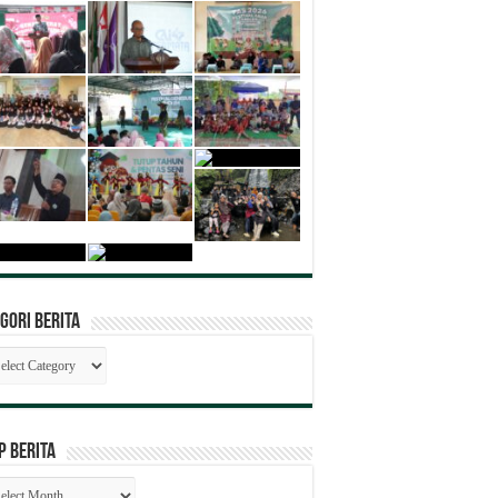
gori Berita
egori
ita
P BERITA
SIP