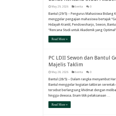
May 29, 2026
berita
0
Bantul (29/5) – Pengurus Mahasiswa Bidang 
menggelar pengajian mahasiswa bertajuk “Gen
Hidayah Krantil, Pendowoharjo, Sewon, Bant
“Rencana Studi untuk Akademik yang Optimal” 
Read More »
PC LDII Sewon dan Bantul Ge
Majelis Taklim
May 28, 2026
berita
0
Bantul (28/5) – Dalam rangka menyambut Har
Bantul menggelar kegiatan takbiran serentak d
tersebut berlangsung khidmat dengan melibat
hingga dewasa. Enam titik pelaksanaan …
Read More »