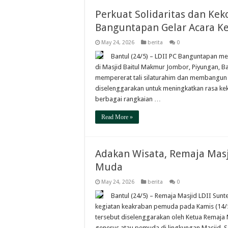
Perkuat Solidaritas dan Ke
Banguntapan Gelar Acara K
May 24, 2026
berita
0
Bantul (24/5) – LDII PC Banguntapan m
di Masjid Baitul Makmur Jombor, Piyungan, Ba
mempererat tali silaturahim dan membangun 
diselenggarakan untuk meningkatkan rasa keke
berbagai rangkaian …
Read More »
Adakan Wisata, Remaja Masji
Muda
May 24, 2026
berita
0
Bantul (24/5) – Remaja Masjid LDII Su
kegiatan keakraban pemuda pada Kamis (14/
tersebut diselenggarakan oleh Ketua Remaja M
generus atau pemuda di lingkungan Masjid. 