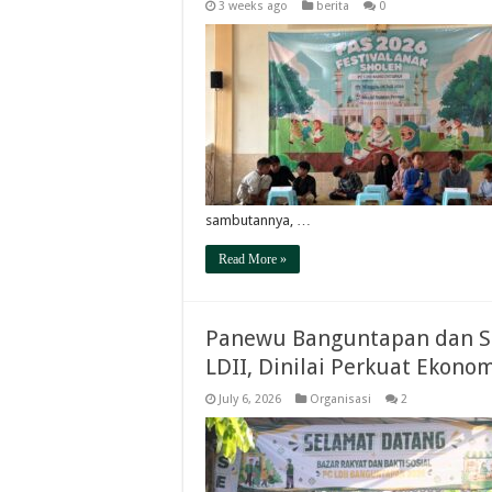
3 weeks ago
berita
0
sambutannya, …
Read More »
Panewu Banguntapan dan Se
LDII, Dinilai Perkuat Ekono
July 6, 2026
Organisasi
2