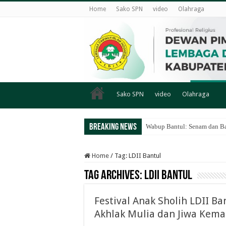
Home
Sako SPN
video
Olahraga
Sako SPN
video
Olahraga
Breaking News
Wabup Bantul: Senam dan Ba
Home
/
Tag:
LDII Bantul
Tag Archives:
LDII Bantul
Festival Anak Sholih LDII 
Akhlak Mulia dan Jiwa Kema