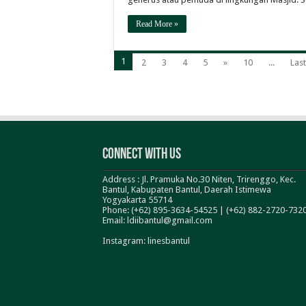
Read More »
1
2
3
4
5
»
10
...
Last
Connect With Us
Address : Jl. Pramuka No.30 Niten, Trirenggo, Kec.
Bantul, Kabupaten Bantul, Daerah Istimewa
Yogyakarta 55714
Phone: (+62) 895-3634-54525 | (+62) 882-2720-732
Email: ldiibantul@gmail.com
Instagram: linesbantul