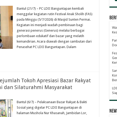
Bantul (21/7) – PC LDII Banguntapan kembali
menggelar kegiatan rutin Festival Anak Sholih (FAS)
Beri
pada Minggu (5/7/2026) di Masjid Sunten Permai.
Kegiatan ini menjadi wadah pembinaan bagi
Wab
generasi penerus (Generus) melalui berbagai
Ke
perlombaan edukatif dan bazar yang melatih
Pan
kemandirian. Acara diawali dengan sambutan dari
Dor
Penasehat PC LDII Banguntapan. Dalam
Fes
Gen
Ke
Sam
Kom
jumlah Tokoh Apresiasi Bazar Rakyat
Ber
mi dan Silaturahmi Masyarakat
LDI
Sia
Bantul (6/7) – Pelaksanaan Bazar Rakyat & Bakti
Sosial yang digelar PC LDII Banguntapan di
News
halaman Mushola Nur Khasanah, Jambidan Lor,