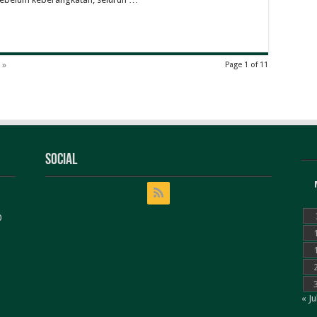
 »
Page 1 of 11
Social
0
« Ju