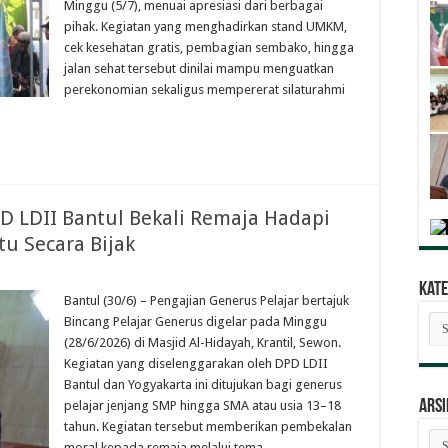
Minggu (5/7), menuai apresiasi dari berbagai
pihak. Kegiatan yang menghadirkan stand UMKM,
cek kesehatan gratis, pembagian sembako, hingga
jalan sehat tersebut dinilai mampu menguatkan
perekonomian sekaligus mempererat silaturahmi
PD LDII Bantul Bekali Remaja Hadapi
tu Secara Bijak
Kate
Bantul (30/6) – Pengajian Generus Pelajar bertajuk
Kat
Bincang Pelajar Generus digelar pada Minggu
Ber
(28/6/2026) di Masjid Al-Hidayah, Krantil, Sewon.
Kegiatan yang diselenggarakan oleh DPD LDII
Bantul dan Yogyakarta ini ditujukan bagi generus
ARSI
pelajar jenjang SMP hingga SMA atau usia 13–18
tahun. Kegiatan tersebut memberikan pembekalan
AR
moral kepada remaja melalui tema …