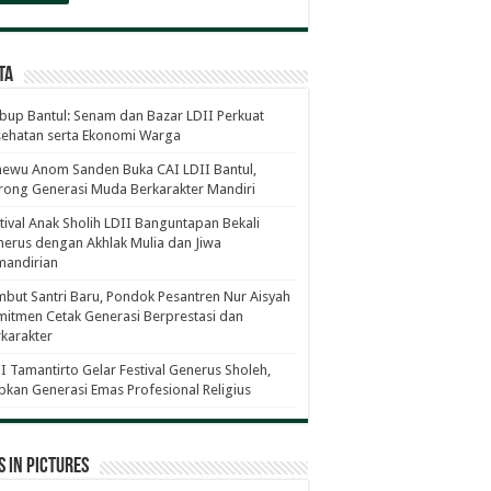
ta
up Bantul: Senam dan Bazar LDII Perkuat
sehatan serta Ekonomi Warga
ewu Anom Sanden Buka CAI LDII Bantul,
ong Generasi Muda Berkarakter Mandiri
tival Anak Sholih LDII Banguntapan Bekali
erus dengan Akhlak Mulia dan Jiwa
mandirian
but Santri Baru, Pondok Pesantren Nur Aisyah
itmen Cetak Generasi Berprestasi dan
karakter
I Tamantirto Gelar Festival Generus Sholeh,
pkan Generasi Emas Profesional Religius
 in Pictures