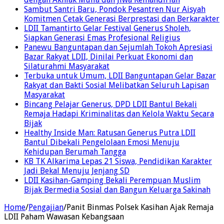
Sambut Santri Baru, Pondok Pesantren Nur Aisyah
Komitmen Cetak Generasi Berprestasi dan Berkarakter
LDII Tamantirto Gelar Festival Generus Sholeh,
Siapkan Generasi Emas Profesional Religius
Panewu Banguntapan dan Sejumlah Tokoh Apresiasi
Bazar Rakyat LDII, Dinilai Perkuat Ekonomi dan
Silaturahmi Masyarakat
Terbuka untuk Umum, LDII Banguntapan Gelar Bazar
Rakyat dan Bakti Sosial Melibatkan Seluruh Lapisan
Masyarakat
Bincang Pelajar Generus, DPD LDII Bantul Bekali
Remaja Hadapi Kriminalitas dan Kelola Waktu Secara
Bijak
Healthy Inside Man: Ratusan Generus Putra LDII
Bantul Dibekali Pengelolaan Emosi Menuju
Kehidupan Berumah Tangga
KB TK Alkarima Lepas 21 Siswa, Pendidikan Karakter
Jadi Bekal Menuju Jenjang SD
LDII Kasihan-Gamping Bekali Perempuan Muslim
Bijak Bermedia Sosial dan Bangun Keluarga Sakinah
Home
/
Pengajian
/
Panit Binmas Polsek Kasihan Ajak Remaja
LDII Paham Wawasan Kebangsaan