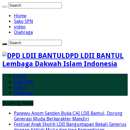
Home
Sako SPN
video
Olahraga
DPD LDII BANTUL
Lembaga Dakwah Islam Indonesia
Home
Sako SPN
video
Olahraga
Breaking News
Panewu Anom Sanden Buka CAI LDII Bantul, Dorong
Generasi Muda Berkarakter Mandiri
Festival Anak Sholih LDII Banguntapan Bekali Generus
dengan Akhlak Mulia dan Jiwa Kemandirian