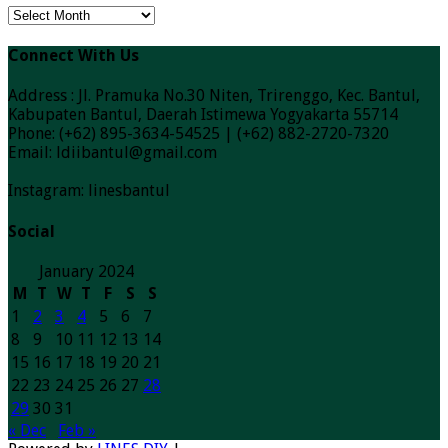
ARSIP
BERITA
Connect With Us
Address : Jl. Pramuka No.30 Niten, Trirenggo, Kec. Bantul,
Kabupaten Bantul, Daerah Istimewa Yogyakarta 55714
Phone: (+62) 895-3634-54525 | (+62) 882-2720-7320
Email: ldiibantul@gmail.com
Instagram: linesbantul
Social
January 2024
M
T
W
T
F
S
S
1
2
3
4
5
6
7
8
9
10
11
12
13
14
15
16
17
18
19
20
21
22
23
24
25
26
27
28
29
30
31
« Dec
Feb »