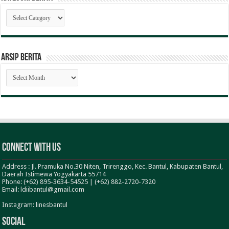
Kategori
Berita
ARSIP BERITA
ARSIP
BERITA
Connect With Us
Address : Jl. Pramuka No.30 Niten, Trirenggo, Kec. Bantul, Kabupaten Bantul,
Daerah Istimewa Yogyakarta 55714
Phone: (+62) 895-3634-54525 | (+62) 882-2720-7320
Email: ldiibantul@gmail.com
Instagram: linesbantul
Social