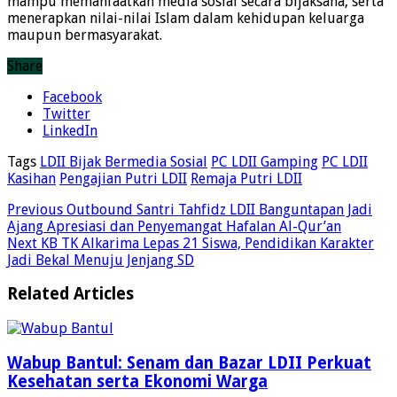
mampu memanfaatkan media sosial secara bijaksana, serta
menerapkan nilai-nilai Islam dalam kehidupan keluarga
maupun bermasyarakat.
Share
Facebook
Twitter
LinkedIn
Tags
LDII Bijak Bermedia Sosial
PC LDII Gamping
PC LDII
Kasihan
Pengajian Putri LDII
Remaja Putri LDII
Previous
Outbound Santri Tahfidz LDII Banguntapan Jadi
Ajang Apresiasi dan Penyemangat Hafalan Al-Qur’an
Next
KB TK Alkarima Lepas 21 Siswa, Pendidikan Karakter
Jadi Bekal Menuju Jenjang SD
Related Articles
Wabup Bantul: Senam dan Bazar LDII Perkuat
Kesehatan serta Ekonomi Warga