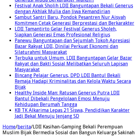
Festival Anak Sholih LDII Banguntapan Bekali Generus
dengan Akhlak Mulia dan Jiwa Kemandirian
Sambut Santri Baru, Pondok Pesantren Nur Aisyah
Komitmen Cetak Generasi Berprestasi dan Berkarakter
LDII Tamantirto Gelar Festival Generus Sholeh,
Siapkan Generasi Emas Profesional Religius
Panewu Banguntapan dan Sejumlah Tokoh Apresiasi
Bazar Rakyat LDII, Dinilai Perkuat Ekonomi dan
Silaturahmi Masyarakat
Terbuka untuk Umum, LDII Banguntapan Gelar Bazar
Rakyat dan Bakti Sosial Melibatkan Seluruh Lapisan
Masyarakat
Bincang Pelajar Generus, DPD LDII Bantul Bekali
Remaja Hadapi Kriminalitas dan Kelola Waktu Secara
Bijak
Healthy Inside Man: Ratusan Generus Putra LDII
Bantul Dibekali Pengelolaan Emosi Menuju
Kehidupan Berumah Tangga
KB TK Alkarima Lepas 21 Siswa, Pendidikan Karakter
Jadi Bekal Menuju Jenjang SD
Home
/
berita
/
LDII Kasihan-Gamping Bekali Perempuan
Muslim Bijak Bermedia Sosial dan Bangun Keluarga Sakinah