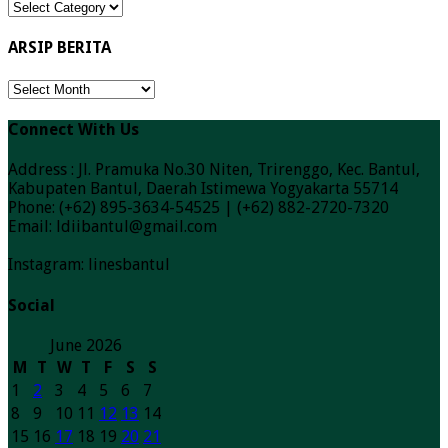
Kategori
Berita
ARSIP BERITA
ARSIP
BERITA
Connect With Us
Address : Jl. Pramuka No.30 Niten, Trirenggo, Kec. Bantul,
Kabupaten Bantul, Daerah Istimewa Yogyakarta 55714
Phone: (+62) 895-3634-54525 | (+62) 882-2720-7320
Email: ldiibantul@gmail.com
Instagram: linesbantul
Social
June 2026
M
T
W
T
F
S
S
1
2
3
4
5
6
7
8
9
10
11
12
13
14
15
16
17
18
19
20
21