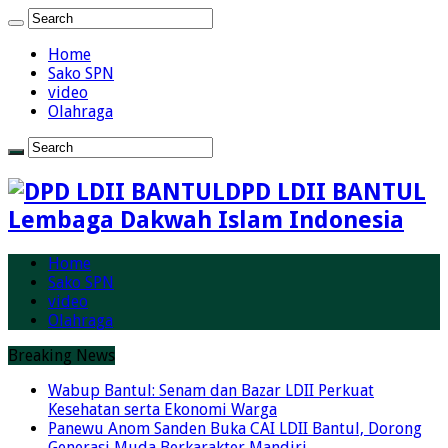
Home
Sako SPN
video
Olahraga
DPD LDII BANTUL
Lembaga Dakwah Islam Indonesia
Home
Sako SPN
video
Olahraga
Breaking News
Wabup Bantul: Senam dan Bazar LDII Perkuat
Kesehatan serta Ekonomi Warga
Panewu Anom Sanden Buka CAI LDII Bantul, Dorong
Generasi Muda Berkarakter Mandiri