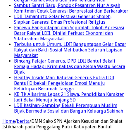
Sambut Santri Baru, Pondok Pesantren Nur Aisyah
Komitmen Cetak Generasi Berprestasi dan Berkarakter
LDII Tamantirto Gelar Festival Generus Sholeh,
Siapkan Generasi Emas Profesional Religius
Panewu Banguntapan dan Sejumlah Tokoh Apresiasi
Bazar Rakyat LDII, Dinilai Perkuat Ekonomi dan
Silaturahmi Masyarakat
Terbuka untuk Umum, LDII Banguntapan Gelar Bazar
Rakyat dan Bakti Sosial Melibatkan Seluruh Lapisan
Masyarakat
Bincang Pelajar Generus, DPD LDII Bantul Bekali
Remaja Hadapi Kriminalitas dan Kelola Waktu Secara
Bijak
Healthy Inside Man: Ratusan Generus Putra LDII
Bantul Dibekali Pengelolaan Emosi Menuju
Kehidupan Berumah Tangga
KB TK Alkarima Lepas 21 Siswa, Pendidikan Karakter
Jadi Bekal Menuju Jenjang SD
LDII Kasihan-Gamping Bekali Perempuan Muslim
Bijak Bermedia Sosial dan Bangun Keluarga Sakinah
Home
/
berita
/
DMN Sako SPN Ajarkan Kesucian dan Shalat
Istikharah pada Penggalang Putri Kabupaten Bantul