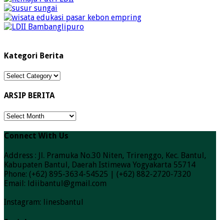
Kategori Berita
Kategori
Berita
ARSIP BERITA
ARSIP
BERITA
Connect With Us
Address : Jl. Pramuka No.30 Niten, Trirenggo, Kec. Bantul,
Kabupaten Bantul, Daerah Istimewa Yogyakarta 55714
Phone: (+62) 895-3634-54525 | (+62) 882-2720-7320
Email: ldiibantul@gmail.com
Instagram: linesbantul