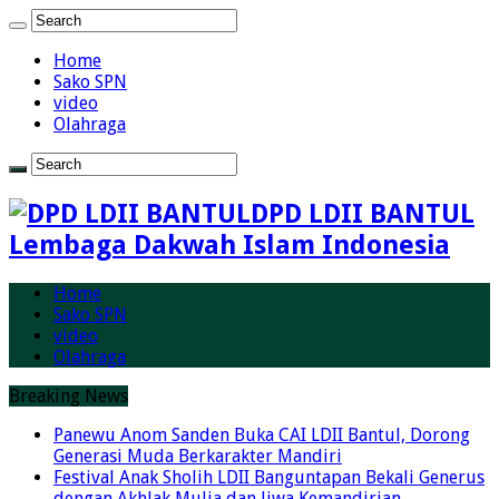
Home
Sako SPN
video
Olahraga
DPD LDII BANTUL
Lembaga Dakwah Islam Indonesia
Home
Sako SPN
video
Olahraga
Breaking News
Panewu Anom Sanden Buka CAI LDII Bantul, Dorong
Generasi Muda Berkarakter Mandiri
Festival Anak Sholih LDII Banguntapan Bekali Generus
dengan Akhlak Mulia dan Jiwa Kemandirian