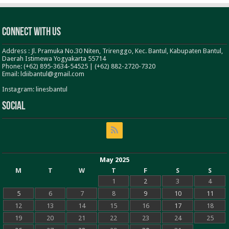
Connect With Us
Address : Jl. Pramuka No.30 Niten, Trirenggo, Kec. Bantul, Kabupaten Bantul,
Daerah Istimewa Yogyakarta 55714
Phone: (+62) 895-3634-54525 | (+62) 882-2720-7320
Email: ldiibantul@gmail.com
Instagram: linesbantul
Social
May 2025
M
T
W
T
F
S
S
1
2
3
4
5
6
7
8
9
10
11
12
13
14
15
16
17
18
19
20
21
22
23
24
25