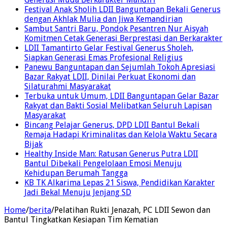
Festival Anak Sholih LDII Banguntapan Bekali Generus
dengan Akhlak Mulia dan Jiwa Kemandirian
Sambut Santri Baru, Pondok Pesantren Nur Aisyah
Komitmen Cetak Generasi Berprestasi dan Berkarakter
LDII Tamantirto Gelar Festival Generus Sholeh,
Siapkan Generasi Emas Profesional Religius
Panewu Banguntapan dan Sejumlah Tokoh Apresiasi
Bazar Rakyat LDII, Dinilai Perkuat Ekonomi dan
Silaturahmi Masyarakat
Terbuka untuk Umum, LDII Banguntapan Gelar Bazar
Rakyat dan Bakti Sosial Melibatkan Seluruh Lapisan
Masyarakat
Bincang Pelajar Generus, DPD LDII Bantul Bekali
Remaja Hadapi Kriminalitas dan Kelola Waktu Secara
Bijak
Healthy Inside Man: Ratusan Generus Putra LDII
Bantul Dibekali Pengelolaan Emosi Menuju
Kehidupan Berumah Tangga
KB TK Alkarima Lepas 21 Siswa, Pendidikan Karakter
Jadi Bekal Menuju Jenjang SD
Home
/
berita
/
Pelatihan Rukti Jenazah, PC LDII Sewon dan
Bantul Tingkatkan Kesiapan Tim Kematian