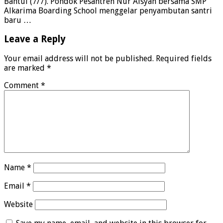
Bantul (7/7). Pondok Pesantren Nur Aisyah bersama SMP
Alkarima Boarding School menggelar penyambutan santri
baru …
Leave a Reply
Your email address will not be published.
Required fields
are marked
*
Comment
*
Name
*
Email
*
Website