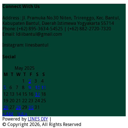
Connect With Us
Address : Jl. Pramuka No.30 Niten, Trirenggo, Kec. Bantul,
Kabupaten Bantul, Daerah Istimewa Yogyakarta 55714
Phone: (+62) 895-3634-54525 | (+62) 882-2720-7320
Email: ldiibantul@gmail.com
Instagram: linesbantul
Social
May 2025
M
T
W
T
F
S
S
1
2
3
4
5
6
7
8
9
10
11
12
13
14
15
16
17
18
19
20
21
22
23
24
25
26
27
28
29
30
31
« Apr
Jun »
Powered by
LINES DIY
|
© Copyright 2026, All Rights Reserved