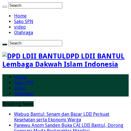
Home
Sako SPN
video
Olahraga
DPD LDII BANTUL
Lembaga Dakwah Islam Indonesia
Home
Sako SPN
video
Olahraga
Breaking News
Wabup Bantul: Senam dan Bazar LDII Perkuat
Kesehatan serta Ekonomi Warga
Panewu Anom Sanden Buka CAI LDII Bantul, Dorong
Generasi Muda Berkarakter Mandiri