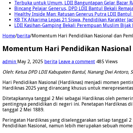
Terbuka untuk Umum, LDII Banguntapan Gelar Bazar Rak
Bincang Pelajar Generus, DPD LDII Bantul Bekali Remaja
Healthy Inside Man: Ratusan Generus Putra LDII Bant
KB TK Alkarima Lepas 21 Siswa, Pendidikan Karakter Ja
LDII Kasihan-Gamping Bekali Perempuan Muslim Bijak 
Home
/
berita
/
Momentum Hari Pendidikan Nasional dan Pemb
Momentum Hari Pendidikan Nasional
admin
May 2, 2025
berita
Leave a comment
485 Views
Oleh: Ketua DPD LDII Kabupaten Bantul, Nanang Dwi Antoro, S.
Hari Pendidikan Nasional (Hardiknas) menjadi momen penti
Hardiknas 2025 yang dirancang khusus untuk merepresentas
Ditetapkannya tanggal 2 Mei sebagai Hardiknas oleh pemer
pentingnya pendidikan di negeri ini. Penetapan Hardiknas dil
tanggal 2 Mei 1889.
Peringatan Hardiknas yang diselenggarakan setiap tanggal 
Pendidikan Nasional, namun lebih merupakan sebuah momen