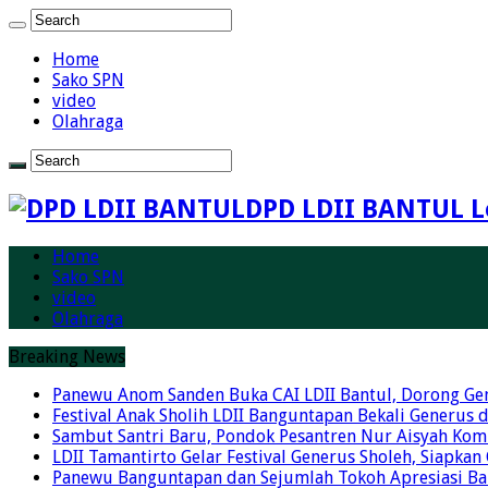
Home
Sako SPN
video
Olahraga
DPD LDII BANTUL L
Home
Sako SPN
video
Olahraga
Breaking News
Panewu Anom Sanden Buka CAI LDII Bantul, Dorong Ge
Festival Anak Sholih LDII Banguntapan Bekali Generus
Sambut Santri Baru, Pondok Pesantren Nur Aisyah Komi
LDII Tamantirto Gelar Festival Generus Sholeh, Siapkan
Panewu Banguntapan dan Sejumlah Tokoh Apresiasi Baza