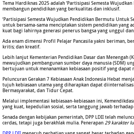
Tema Hardiknas 2025 adalah ‘Partisipasi Semesta Wujudkan
membangun pendidikan yang berkualitas dan inklusif.
‘Partisipasi Semesta Wujudkan Pendidikan Bermutu Untuk Se
untuk bersama-sama menciptakan sistem pendidikan yang adi
kuat bagi lahirnya generasi penerus bangsa yang unggul dan 
Ada enam dimensi Profil Pelajar Pancasila yakni beriman, b
kritis; dan kreatif.
Lebih lanjut Kementerian Pendidikan Dasar dan Menengah (K
mewujudkan pembangunan sumber daya manusia (SDM) unggul,
bertujuan untuk menanamkan kebiasaan positif yang dapat m
Peluncuran Gerakan 7 Kebiasaan Anak Indonesia Hebat menja
tujuh kebiasaan utama yang diharapkan dapat diinternalisasi
Bermasyarakat, dan Tidur Cepat.
Melalui implementasi kebiasaan-kebiasaan ini, Kemendikdas
yang kuat, kepedulian sosial, serta tanggung jawab terhadap
Senada dengan kebijakan pemerintah, DPP LDII telah melun
cerdas, tetapi juga berakhlak mulia. Penerapan
29 karakter l
DPP LDII
menaruh perhatian yang sangat besar terhadap gene