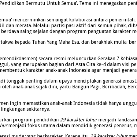
 Pendidikan Bermutu Untuk Semua’. Tema ini menegaskan pent
mua’ mencerminkan semangat kolaborasi antara pemerintah, pe
l dan merata. Melalui partisipasi aktif dari semua pihak, d
berdaya saing sejalan dengan program penguatan karakter mela
ertakwa kepada Tuhan Yang Maha Esa, dan berakhlak mulia; ber
emendikdasmen) secara resmi meluncurkan Gerakan 7 Kebiasaan
 yang merupakan bagian dari Asta Cita ke-4 dalam visi pem
embentuk karakter anak-anak Indonesia agar menjadi generasi
di tonggak penting dalam upaya menciptakan generasi emas I
 oleh anak-anak sejak dini, yaitu Bangun Pagi, Beribadah, Ber
men ingin memastikan anak-anak Indonesia tidak hanya unggul
 lingkungan sekitarnya.
curkan program pendidikan
29 karakter luhur
menjadi landasan
uhur
menjadi fokus utama dalam mendidik generasi penerus, mu
rasi muda yang berkarakter. Karena itu,
29 karakter luhur
mer