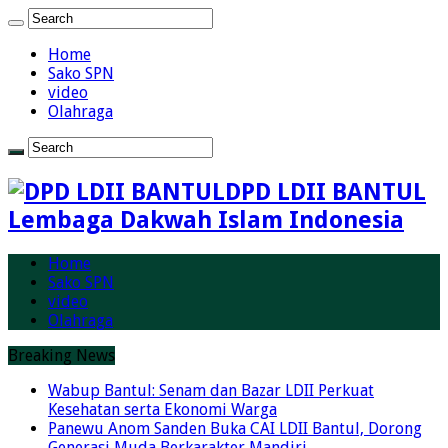
Home
Sako SPN
video
Olahraga
DPD LDII BANTUL
Lembaga Dakwah Islam Indonesia
Home
Sako SPN
video
Olahraga
Breaking News
Wabup Bantul: Senam dan Bazar LDII Perkuat
Kesehatan serta Ekonomi Warga
Panewu Anom Sanden Buka CAI LDII Bantul, Dorong
Generasi Muda Berkarakter Mandiri