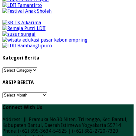
Kategori Berita
Kategori
Berita
ARSIP BERITA
ARSIP
BERITA
Connect With Us
Address : Jl. Pramuka No.30 Niten, Trirenggo, Kec. Bantul,
Kabupaten Bantul, Daerah Istimewa Yogyakarta 55714
Phone: (+62) 895-3634-54525 | (+62) 882-2720-7320