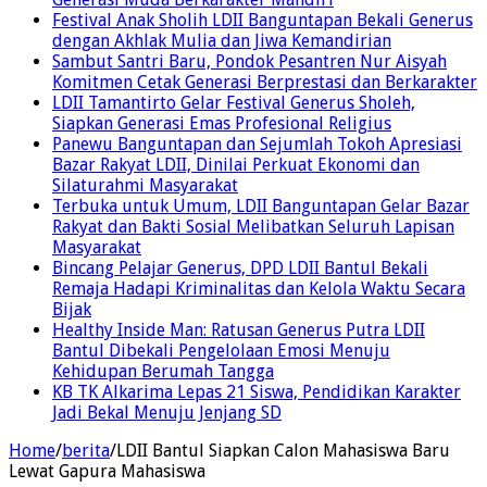
Festival Anak Sholih LDII Banguntapan Bekali Generus
dengan Akhlak Mulia dan Jiwa Kemandirian
Sambut Santri Baru, Pondok Pesantren Nur Aisyah
Komitmen Cetak Generasi Berprestasi dan Berkarakter
LDII Tamantirto Gelar Festival Generus Sholeh,
Siapkan Generasi Emas Profesional Religius
Panewu Banguntapan dan Sejumlah Tokoh Apresiasi
Bazar Rakyat LDII, Dinilai Perkuat Ekonomi dan
Silaturahmi Masyarakat
Terbuka untuk Umum, LDII Banguntapan Gelar Bazar
Rakyat dan Bakti Sosial Melibatkan Seluruh Lapisan
Masyarakat
Bincang Pelajar Generus, DPD LDII Bantul Bekali
Remaja Hadapi Kriminalitas dan Kelola Waktu Secara
Bijak
Healthy Inside Man: Ratusan Generus Putra LDII
Bantul Dibekali Pengelolaan Emosi Menuju
Kehidupan Berumah Tangga
KB TK Alkarima Lepas 21 Siswa, Pendidikan Karakter
Jadi Bekal Menuju Jenjang SD
Home
/
berita
/
LDII Bantul Siapkan Calon Mahasiswa Baru
Lewat Gapura Mahasiswa