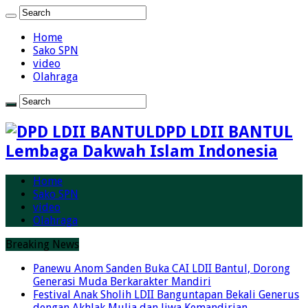
Home
Sako SPN
video
Olahraga
DPD LDII BANTUL
Lembaga Dakwah Islam Indonesia
Home
Sako SPN
video
Olahraga
Breaking News
Panewu Anom Sanden Buka CAI LDII Bantul, Dorong
Generasi Muda Berkarakter Mandiri
Festival Anak Sholih LDII Banguntapan Bekali Generus
dengan Akhlak Mulia dan Jiwa Kemandirian