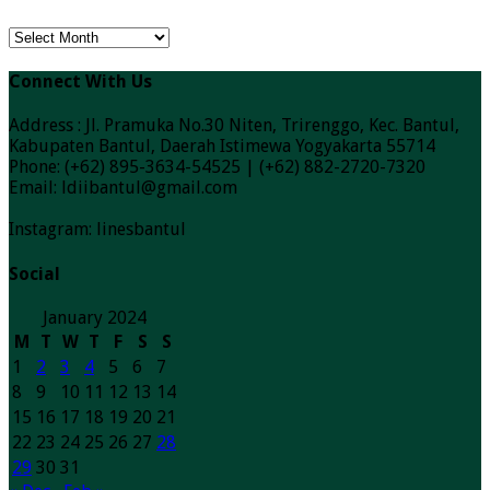
ARSIP
BERITA
Connect With Us
Address : Jl. Pramuka No.30 Niten, Trirenggo, Kec. Bantul,
Kabupaten Bantul, Daerah Istimewa Yogyakarta 55714
Phone: (+62) 895-3634-54525 | (+62) 882-2720-7320
Email: ldiibantul@gmail.com
Instagram: linesbantul
Social
January 2024
M
T
W
T
F
S
S
1
2
3
4
5
6
7
8
9
10
11
12
13
14
15
16
17
18
19
20
21
22
23
24
25
26
27
28
29
30
31