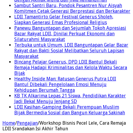
Sambut Santri Baru, Pondok Pesantren Nur Aisyah
Komitmen Cetak Generasi Berprestasi dan Berkarakter
LDII Tamantirto Gelar Festival Generus Sholeh,
Siapkan Generasi Emas Profesional Religius
Panewu Banguntapan dan Sejumlah Tokoh Apresiasi
Bazar Rakyat LDII, Dinilai Perkuat Ekonomi dan
Silaturahmi Masyarakat
Terbuka untuk Umum, LDII Banguntapan Gelar Bazar
Rakyat dan Bakti Sosial Melibatkan Seluruh Lapisan
Masyarakat
Bincang Pelajar Generus, DPD LDII Bantul Bekali
Remaja Hadapi Kriminalitas dan Kelola Waktu Secara
Bijak
Healthy Inside Man: Ratusan Generus Putra LDII
Bantul Dibekali Pengelolaan Emosi Menuju
Kehidupan Berumah Tangga
KB TK Alkarima Lepas 21 Siswa, Pendidikan Karakter
Jadi Bekal Menuju Jenjang SD
LDII Kasihan-Gamping Bekali Perempuan Muslim
Bijak Bermedia Sosial dan Bangun Keluarga Sakinah
Home
/
Pengajian
/
Workshop Bisnis Pecel Lele, Cara Remaja
LDII Srandakan Isi Akhir Tahun