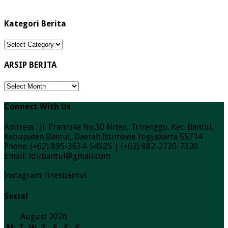
Kategori Berita
Kategori
Berita
ARSIP BERITA
ARSIP
BERITA
Connect With Us
Address : Jl. Pramuka No.30 Niten, Trirenggo, Kec. Bantul,
Kabupaten Bantul, Daerah Istimewa Yogyakarta 55714
Phone: (+62) 895-3634-54525 | (+62) 882-2720-7320
Email: ldiibantul@gmail.com
Instagram: linesbantul
Social
August 2026
M
T
W
T
F
S
S