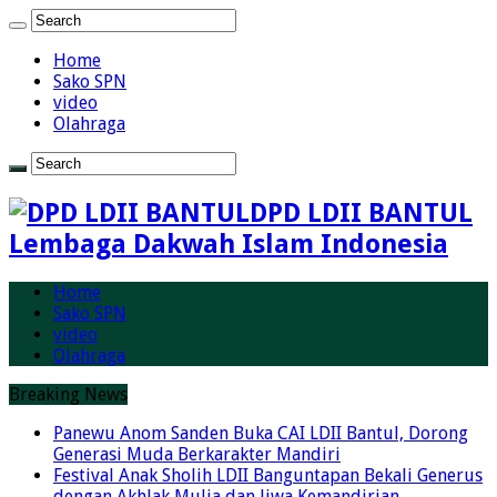
Home
Sako SPN
video
Olahraga
DPD LDII BANTUL
Lembaga Dakwah Islam Indonesia
Home
Sako SPN
video
Olahraga
Breaking News
Panewu Anom Sanden Buka CAI LDII Bantul, Dorong
Generasi Muda Berkarakter Mandiri
Festival Anak Sholih LDII Banguntapan Bekali Generus
dengan Akhlak Mulia dan Jiwa Kemandirian