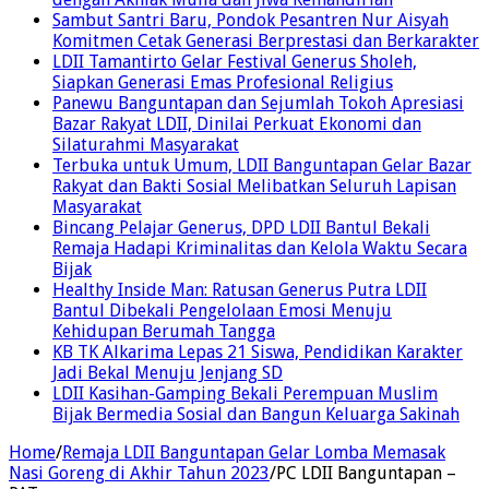
Sambut Santri Baru, Pondok Pesantren Nur Aisyah
Komitmen Cetak Generasi Berprestasi dan Berkarakter
LDII Tamantirto Gelar Festival Generus Sholeh,
Siapkan Generasi Emas Profesional Religius
Panewu Banguntapan dan Sejumlah Tokoh Apresiasi
Bazar Rakyat LDII, Dinilai Perkuat Ekonomi dan
Silaturahmi Masyarakat
Terbuka untuk Umum, LDII Banguntapan Gelar Bazar
Rakyat dan Bakti Sosial Melibatkan Seluruh Lapisan
Masyarakat
Bincang Pelajar Generus, DPD LDII Bantul Bekali
Remaja Hadapi Kriminalitas dan Kelola Waktu Secara
Bijak
Healthy Inside Man: Ratusan Generus Putra LDII
Bantul Dibekali Pengelolaan Emosi Menuju
Kehidupan Berumah Tangga
KB TK Alkarima Lepas 21 Siswa, Pendidikan Karakter
Jadi Bekal Menuju Jenjang SD
LDII Kasihan-Gamping Bekali Perempuan Muslim
Bijak Bermedia Sosial dan Bangun Keluarga Sakinah
Home
/
Remaja LDII Banguntapan Gelar Lomba Memasak
Nasi Goreng di Akhir Tahun 2023
/
PC LDII Banguntapan –