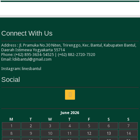
Connect With Us
Address : Jl. Pramuka No.30 Niten, Trirenggo, Kec. Bantul, Kabupaten Bantul,
Daerah Istimewa Yogyakarta 55714
Phone: (+62) 895-3634-54525 | (+62) 882-2720-7320
Email: ldiibantul@gmail.com
Instagram: linesbantul
Social
June 2026
M
T
W
T
F
S
S
1
2
3
4
5
6
7
8
9
10
11
12
13
14