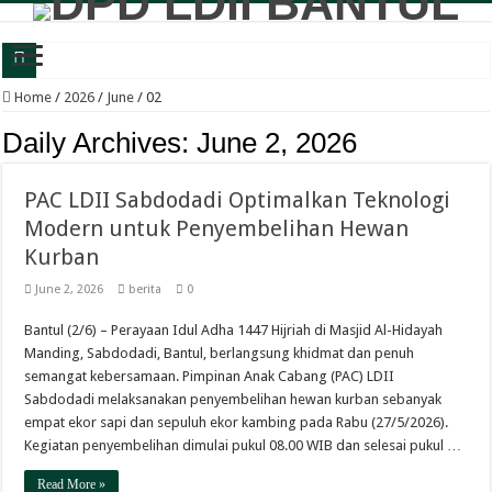
Wabup Bantul: Senam dan Bazar LDII Perkuat Kesehatan serta Ekonomi Warga
Home
/
2026
/
June
/
02
Panewu Anom Sanden Buka CAI LDII Bantul, Dorong Generasi Muda Berkarakte
Daily Archives:
June 2, 2026
Festival Anak Sholih LDII Banguntapan Bekali Generus dengan Akhlak Mulia d
PAC LDII Sabdodadi Optimalkan Teknologi
Sambut Santri Baru, Pondok Pesantren Nur Aisyah Komitmen Cetak Generasi Berp
Modern untuk Penyembelihan Hewan
LDII Tamantirto Gelar Festival Generus Sholeh, Siapkan Generasi Emas Profesion
Kurban
Panewu Banguntapan dan Sejumlah Tokoh Apresiasi Bazar Rakyat LDII, Dinilai
June 2, 2026
berita
0
Terbuka untuk Umum, LDII Banguntapan Gelar Bazar Rakyat dan Bakti Sosial M
Bantul (2/6) – Perayaan Idul Adha 1447 Hijriah di Masjid Al-Hidayah
Bincang Pelajar Generus, DPD LDII Bantul Bekali Remaja Hadapi Kriminalitas d
Manding, Sabdodadi, Bantul, berlangsung khidmat dan penuh
Healthy Inside Man: Ratusan Generus Putra LDII Bantul Dibekali Pengelolaa
semangat kebersamaan. Pimpinan Anak Cabang (PAC) LDII
Sabdodadi melaksanakan penyembelihan hewan kurban sebanyak
KB TK Alkarima Lepas 21 Siswa, Pendidikan Karakter Jadi Bekal Menuju Jenja
empat ekor sapi dan sepuluh ekor kambing pada Rabu (27/5/2026).
Kegiatan penyembelihan dimulai pukul 08.00 WIB dan selesai pukul …
Read More »