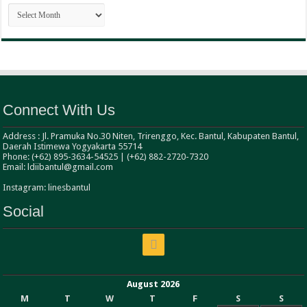
ARSIP
BERITA
Connect With Us
Address : Jl. Pramuka No.30 Niten, Trirenggo, Kec. Bantul, Kabupaten Bantul,
Daerah Istimewa Yogyakarta 55714
Phone: (+62) 895-3634-54525 | (+62) 882-2720-7320
Email: ldiibantul@gmail.com
Instagram: linesbantul
Social
August 2026
M
T
W
T
F
S
S