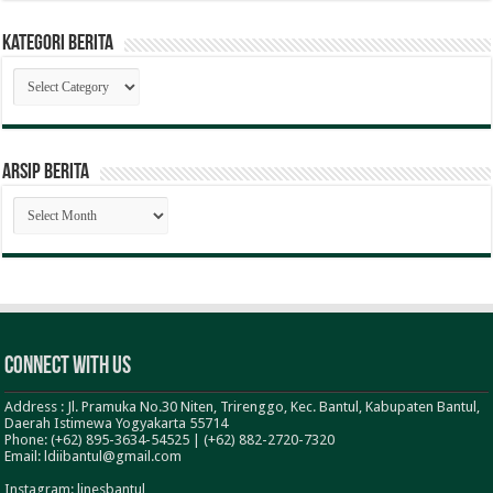
Kategori Berita
Kategori
Berita
ARSIP BERITA
ARSIP
BERITA
Connect With Us
Address : Jl. Pramuka No.30 Niten, Trirenggo, Kec. Bantul, Kabupaten Bantul,
Daerah Istimewa Yogyakarta 55714
Phone: (+62) 895-3634-54525 | (+62) 882-2720-7320
Email: ldiibantul@gmail.com
Instagram: linesbantul