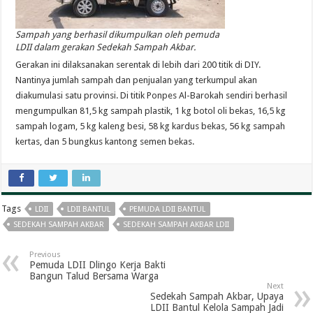
Sampah yang berhasil dikumpulkan oleh pemuda
LDII dalam gerakan Sedekah Sampah Akbar.
Gerakan ini dilaksanakan serentak di lebih dari 200 titik di DIY.
Nantinya jumlah sampah dan penjualan yang terkumpul akan
diakumulasi satu provinsi. Di titik Ponpes Al-Barokah sendiri berhasil
mengumpulkan 81,5 kg sampah plastik, 1 kg botol oli bekas, 16,5 kg
sampah logam, 5 kg kaleng besi, 58 kg kardus bekas, 56 kg sampah
kertas, dan 5 bungkus kantong semen bekas.
Tags
LDII
LDII BANTUL
PEMUDA LDII BANTUL
SEDEKAH SAMPAH AKBAR
SEDEKAH SAMPAH AKBAR LDII
Previous
Pemuda LDII Dlingo Kerja Bakti
Bangun Talud Bersama Warga
Next
Sedekah Sampah Akbar, Upaya
LDII Bantul Kelola Sampah Jadi