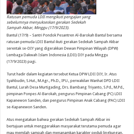
Ratusan pemuda LDII mengikuti pengajian yang
sebelumnya menyukseskan gerakan Sedekah
Sampah Akbar, Minggu (17/9/2023).
Bantul (17/9) – Santri Pondok Pesantren Al-Barokah Bantul bersama
ratusan pemuda LDII Bantul ikuti gerakan Sedekah Sampah Akbar
serentak se-DIY yang digerakkan Dewan Pimpinan Wilayah (DPW)
Lembaga Dakwah Islam Indonesia (LDII) DIY pada Minggu
(17/9/2023) pagi.
Turut hadir dalam kegiatan tersebut Ketua DPW LDII DIY, Ir. Atus
Syahbudin, S.Hut., M.Agr., Ph.D., IPU., perwakilan Wanhat DPD LDII
Bantul, Lurah Desa Murtigading, Drs. Bambang Triyanto, S.Pd., M.Pd.,
pimpinan Ponpes Al-Barokah, pengurus Pimpinan Cabang (PC) LDII
Kapanewon Sanden, dan pengurus Pimpinan Anak Cabang (PAC) LDII
se-Kapanewon Sanden.
Atus mengatakan bahwa gerakan Sedekah Sampah Akbar ini
bertujuan untuk menggerakkan masyarakat terutama pemuda agar
mau memilah sampah dan menanamkan karakter peduli lingkungan.