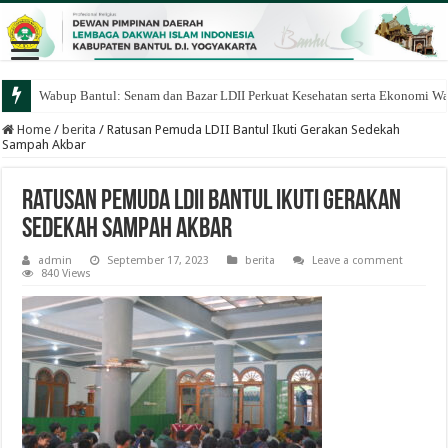
Wabup Bantul: Senam dan Bazar LDII Perkuat Kesehatan serta Ekonomi W
Home
/
berita
/
Ratusan Pemuda LDII Bantul Ikuti Gerakan Sedekah
Sampah Akbar
Ratusan Pemuda LDII Bantul Ikuti Gerakan
Sedekah Sampah Akbar
admin
September 17, 2023
berita
Leave a comment
840 Views