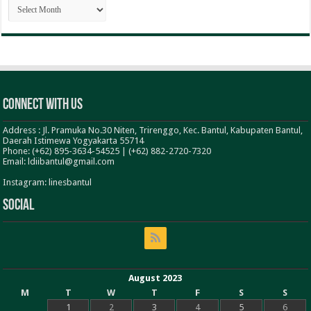
ARSIP
BERITA
Connect With Us
Address : Jl. Pramuka No.30 Niten, Trirenggo, Kec. Bantul, Kabupaten Bantul,
Daerah Istimewa Yogyakarta 55714
Phone: (+62) 895-3634-54525 | (+62) 882-2720-7320
Email: ldiibantul@gmail.com
Instagram: linesbantul
Social
August 2023
M
T
W
T
F
S
S
1
2
3
4
5
6