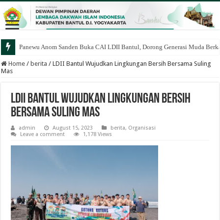
Panewu Anom Sanden Buka CAI LDII Bantul, Dorong Generasi Muda Berka
Home
/
berita
/
LDII Bantul Wujudkan Lingkungan Bersih Bersama Suling
Mas
LDII Bantul Wujudkan Lingkungan Bersih
Bersama Suling Mas
admin
August 15, 2023
berita
,
Organisasi
Leave a comment
1,178 Views