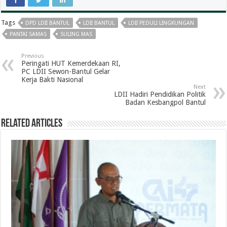
Tags
DPD LDII BANTUL
LDII BANTUL
LDII PEDULI LINGKUNGAN
PANTAI SAMAS
SULING MAS
Previous
Peringati HUT Kemerdekaan RI,
PC LDII Sewon-Bantul Gelar
Kerja Bakti Nasional
Next
LDII Hadiri Pendidikan Politik
Badan Kesbangpol Bantul
Related Articles