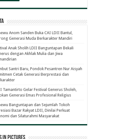
ta
ewu Anom Sanden Buka CAI LDII Bantul,
ong Generasi Muda Berkarakter Mandiri
tival Anak Sholih LDII Banguntapan Bekali
erus dengan Akhlak Mulia dan Jiwa
mandirian
but Santri Baru, Pondok Pesantren Nur Aisyah
itmen Cetak Generasi Berprestasi dan
karakter
I Tamantirto Gelar Festival Generus Sholeh,
pkan Generasi Emas Profesional Religius
newu Banguntapan dan Sejumlah Tokoh
esiasi Bazar Rakyat LDII, Dinilai Perkuat
nomi dan Silaturahmi Masyarakat
 in Pictures