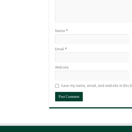
Name
*
Email
*
Website
Save my name, email, and website in this 