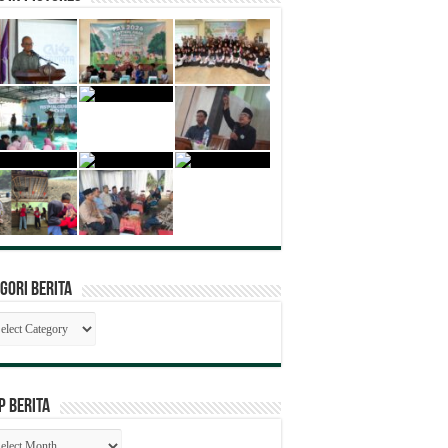
gori Berita
egori
ita
P BERITA
SIP