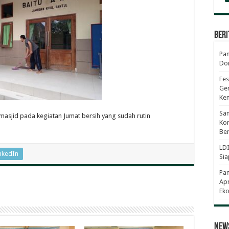
Beri
Pan
Dor
Fes
Gen
Ke
Sam
sjid pada kegiatan Jumat bersih yang sudah rutin
Kom
Ber
LDI
nkedIn
Sia
Pa
Apr
Eko
News