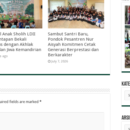
l Anak Sholih LDII
Sambut Santri Baru,
tapan Bekali
Pondok Pesantren Nur
s dengan Akhlak
Aisyah Komitmen Cetak
dan Jiwa Kemandirian
Generasi Berprestasi dan
Berkarakter
s ago
July 7, 2026
Kate
Kat
Ber
uired fields are marked
*
ARSI
AR