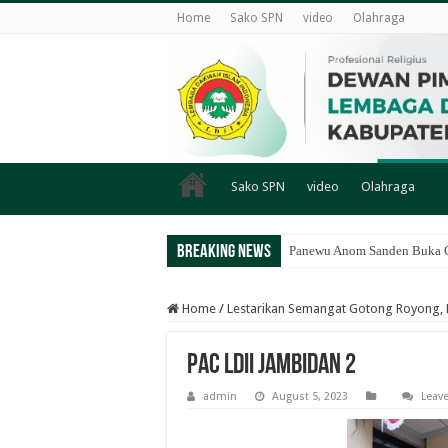
Home
Sako SPN
video
Olahraga
Sako SPN
video
Olahraga
Breaking News
Panewu Anom Sanden Buka CA
Home
/
Lestarikan Semangat Gotong Royong, 
PAC LDII Jambidan 2
admin
August 5, 2023
Leav