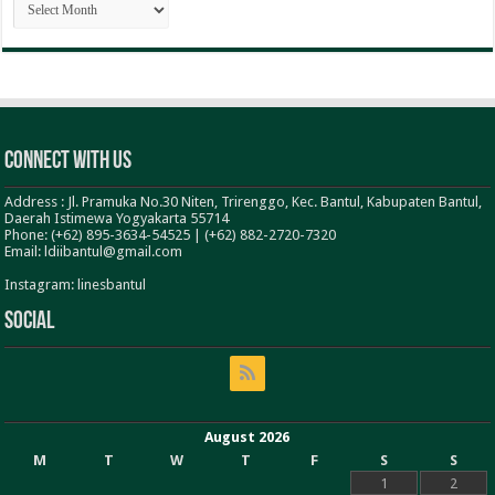
BERITA
Connect With Us
Address : Jl. Pramuka No.30 Niten, Trirenggo, Kec. Bantul, Kabupaten Bantul,
Daerah Istimewa Yogyakarta 55714
Phone: (+62) 895-3634-54525 | (+62) 882-2720-7320
Email: ldiibantul@gmail.com
Instagram: linesbantul
Social
August 2026
M
T
W
T
F
S
S
1
2