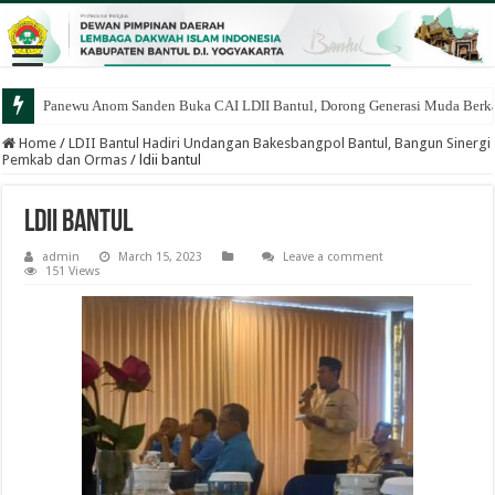
Panewu Anom Sanden Buka CAI LDII Bantul, Dorong Generasi Muda Berka
Home
/
LDII Bantul Hadiri Undangan Bakesbangpol Bantul, Bangun Sinergi
Pemkab dan Ormas
/
ldii bantul
ldii bantul
admin
March 15, 2023
Leave a comment
151 Views