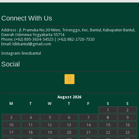
Connect With Us
Address : Jl. Pramuka No.30 Niten, Trirenggo, Kec. Bantul, Kabupaten Bantul,
Daerah Istimewa Yogyakarta 55714
Phone: (+62) 895-3634-54525 | (+62) 882-2720-7320
Email: ldiibantul@gmail.com
Instagram: linesbantul
Social
August 2026
M
T
W
T
F
S
S
1
2
3
4
5
6
7
8
9
10
11
12
13
14
15
16
17
18
19
20
21
22
23