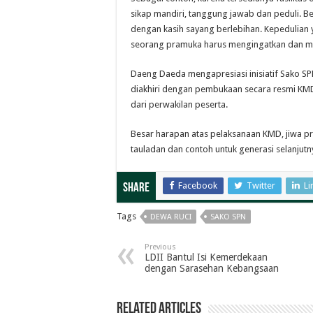
sikap mandiri, tanggung jawab dan peduli. 
dengan kasih sayang berlebihan. Kepedulian
seorang pramuka harus mengingatkan dan m
Daeng Daeda mengapresiasi inisiatif Sako 
diakhiri dengan pembukaan secara resmi KM
dari perwakilan peserta.
Besar harapan atas pelaksanaan KMD, jiwa p
tauladan dan contoh untuk generasi selanjutn
Facebook
Twitter
Li
Share
Tags
DEWA RUCI
SAKO SPN
Previous
LDII Bantul Isi Kemerdekaan
dengan Sarasehan Kebangsaan
Related Articles