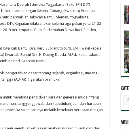
Nusantara Daerah Istimewa Yogyakarta (Sako SPN DIY)
 bekerjasama dengan Kwartir Cabang (Kwarcab) Pramuka
n putri perwakilan sakocab Bantul, Sleman, Yogyakarta,
da DIY. Kegiatan dilaksanakan selama tiga pekan yaitu 21-22
r 2019 bertempat di Bumi Perkemahan Dewa Ruci, Sanden,
t Kwarcab Bantul Drs. Heru Supranoto S.Pd. LMT, wakil kepala
) Kwarcab Bantul Drs. H. Daeng Daeda, M.Pd., ketua sakoda
Pembina dari Kwarcab Bantul.
k, pengetahuan dasar tentang sejarah, organisasi, undang-
 tangga (AD-ART) gerakan pramuka.
Kate
Kat
a untuk membina pendidikan karakter generasi muda. “Yang
Ber
kemandirian, tanggung jawab dan kepedulian jauh dari harapan
akan pramuka salah satunya melatih kepekaan perasaan dengan
ARSI
di rumah membuat kebiasaan anak-anak saat ini jauh dari dari