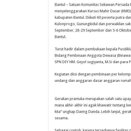
Bantul – Satuan Komunitas Sekawan Persada 
menyelenggarakan Kursus Mahir Dasar (KMD)
kabupaten Bantul. Diikuti 60 peserta putra da
Kulonprogo, Gunungkidul dan perwakilan sako
September, 28-29 September dan 5-6 Oktobe
Bantul.
Turut hadir dalam pembukaan kepala Pusdikla
Bidang Pembinaan Anggota Dewasa (Binawasa
SPN DIY HM. Geyol sugiyanta, M.Si dan para 
Kegiatan diisi dengan pembinaan per kelompo
undang dan anggaran dasar anggaran rumah
Gerakan pramuka merupakan salah satu upay
mana akhir-akhir ini agak khawatir tentang 
kita” ungkap Daeng Daeda. Lebih lanjut, ger
sesama.
Sebagai contoh, karena tersedianya fasilitas 