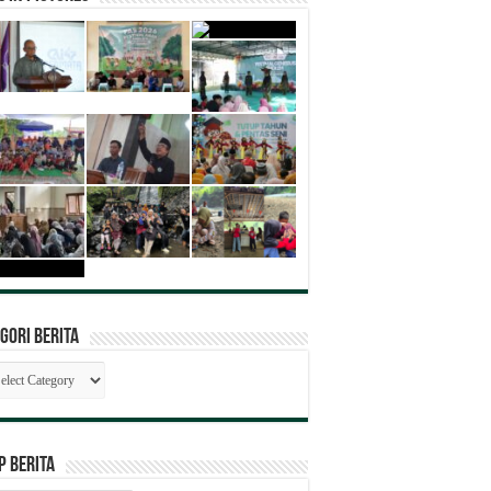
gori Berita
egori
ita
P BERITA