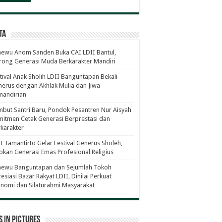
ta
ewu Anom Sanden Buka CAI LDII Bantul,
ong Generasi Muda Berkarakter Mandiri
tival Anak Sholih LDII Banguntapan Bekali
erus dengan Akhlak Mulia dan Jiwa
mandirian
but Santri Baru, Pondok Pesantren Nur Aisyah
itmen Cetak Generasi Berprestasi dan
karakter
I Tamantirto Gelar Festival Generus Sholeh,
pkan Generasi Emas Profesional Religius
newu Banguntapan dan Sejumlah Tokoh
esiasi Bazar Rakyat LDII, Dinilai Perkuat
nomi dan Silaturahmi Masyarakat
 in Pictures