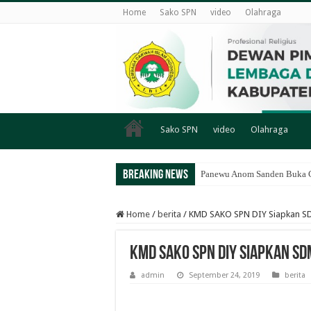
Home
Sako SPN
video
Olahraga
Sako SPN
video
Olahraga
Breaking News
Panewu Anom Sanden Buka CA
Home
/
berita
/
KMD SAKO SPN DIY Siapkan SD
KMD SAKO SPN DIY Siapkan S
admin
September 24, 2019
berita