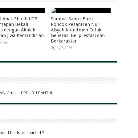
l Anak Sholih LDII
Sambut Santri Baru,
tapan Bekali
Pondok Pesantren Nur
s dengan Akhlak
Aisyah Komitmen Cetak
dan Jiwa Kemandirian
Generasi Berprestasi dan
Berkarakter
s ago
July 7, 2026
DMN Virtual - DPD LDII BANTUL
uired fields are marked
*