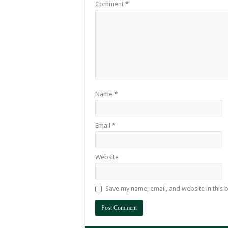
Comment
*
Name
*
Email
*
Website
Save my name, email, and website in this 