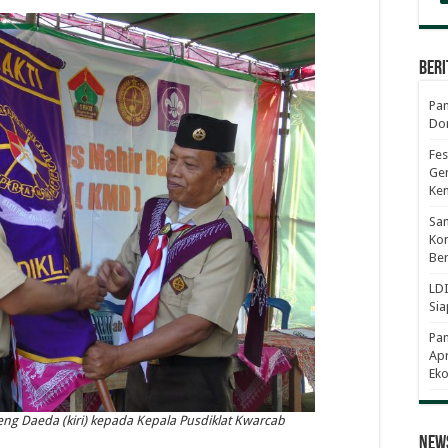
Beri
Pan
Dor
Fes
Gen
Ke
Sam
Kom
Ber
LDI
Sia
Pa
Apr
Eko
g Daeda (kiri) kepada Kepala Pusdiklat Kwarcab
News