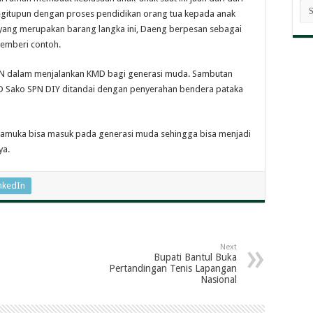
AR
Begitupun dengan proses pendidikan orang tua kepada anak
BE
 yang merupakan barang langka ini, Daeng berpesan sebagai
emberi contoh.
SPN dalam menjalankan KMD bagi generasi muda. Sambutan
D Sako SPN DIY ditandai dengan penyerahan bendera pataka
ramuka bisa masuk pada generasi muda sehingga bisa menjadi
ya.
nkedIn
Next
Bupati Bantul Buka
Pertandingan Tenis Lapangan
Nasional