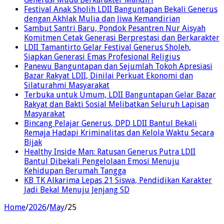
Festival Anak Sholih LDII Banguntapan Bekali Generus
dengan Akhlak Mulia dan Jiwa Kemandirian
Sambut Santri Baru, Pondok Pesantren Nur Aisyah
Komitmen Cetak Generasi Berprestasi dan Berkarakter
LDII Tamantirto Gelar Festival Generus Sholeh,
Siapkan Generasi Emas Profesional Religius
Panewu Banguntapan dan Sejumlah Tokoh Apresiasi
Bazar Rakyat LDII, Dinilai Perkuat Ekonomi dan
Silaturahmi Masyarakat
Terbuka untuk Umum, LDII Banguntapan Gelar Bazar
Rakyat dan Bakti Sosial Melibatkan Seluruh Lapisan
Masyarakat
Bincang Pelajar Generus, DPD LDII Bantul Bekali
Remaja Hadapi Kriminalitas dan Kelola Waktu Secara
Bijak
Healthy Inside Man: Ratusan Generus Putra LDII
Bantul Dibekali Pengelolaan Emosi Menuju
Kehidupan Berumah Tangga
KB TK Alkarima Lepas 21 Siswa, Pendidikan Karakter
Jadi Bekal Menuju Jenjang SD
Home
/
2026
/
May
/
25