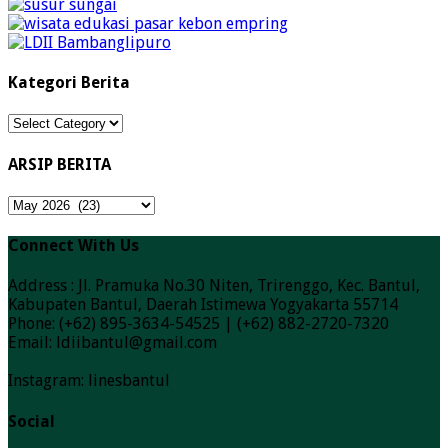
Kategori Berita
Kategori
Berita
ARSIP BERITA
ARSIP
BERITA
Connect With Us
Address : Jl. Pramuka No.30 Niten, Trirenggo, Kec. Bantul,
Kabupaten Bantul, Daerah Istimewa Yogyakarta 55714
Phone: (+62) 895-3634-54525 | (+62) 882-2720-7320
Email: ldiibantul@gmail.com
Instagram: linesbantul
Social