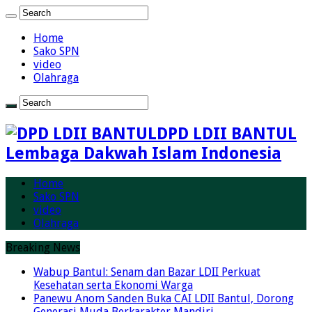
Home
Sako SPN
video
Olahraga
DPD LDII BANTUL
Lembaga Dakwah Islam Indonesia
Home
Sako SPN
video
Olahraga
Breaking News
Wabup Bantul: Senam dan Bazar LDII Perkuat
Kesehatan serta Ekonomi Warga
Panewu Anom Sanden Buka CAI LDII Bantul, Dorong
Generasi Muda Berkarakter Mandiri