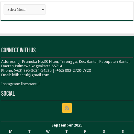
ARSIP
BERITA
Connect With Us
Address : Jl. Pramuka No.30 Niten, Trirenggo, Kec. Bantul, Kabupaten Bantul,
Daerah Istimewa Yogyakarta 55714
Phone: (+62) 895-3634-54525 | (+62) 882-2720-7320
Email: ldiibantul@gmail.com
Instagram: linesbantul
Social
September 2025
M
T
W
T
F
S
S