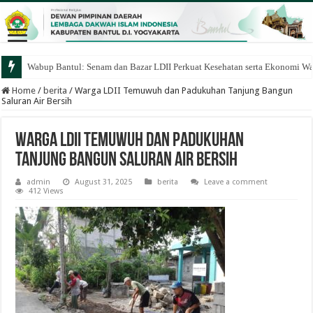
Wabup Bantul: Senam dan Bazar LDII Perkuat Kesehatan serta Ekonomi W
Home
/
berita
/
Warga LDII Temuwuh dan Padukuhan Tanjung Bangun
Saluran Air Bersih
Warga LDII Temuwuh dan Padukuhan
Tanjung Bangun Saluran Air Bersih
admin
August 31, 2025
berita
Leave a comment
412 Views