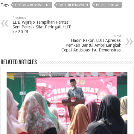
Tags
GOTONG ROYONG LDII
PAC LDII TEMUWUH
PC LDII DLINGO
Previous
LDII Wijirejo Tampilkan Pentas
Seni Pencak Silat Peringati HUT
ke-80 RI
Next
Hadiri Rakor, LDII Apresiasi
Pemkab Bantul Ambil Langkah
Cepat Antisipasi Isu Demonstrasi
Related Articles