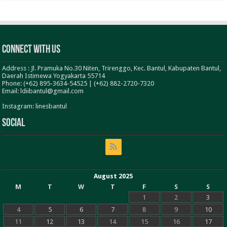
Connect With Us
Address : Jl. Pramuka No.30 Niten, Trirenggo, Kec. Bantul, Kabupaten Bantul,
Daerah Istimewa Yogyakarta 55714
Phone: (+62) 895-3634-54525 | (+62) 882-2720-7320
Email: ldiibantul@gmail.com
Instagram: linesbantul
Social
August 2025
M
T
W
T
F
S
S
1
2
3
4
5
6
7
8
9
10
11
12
13
14
15
16
17