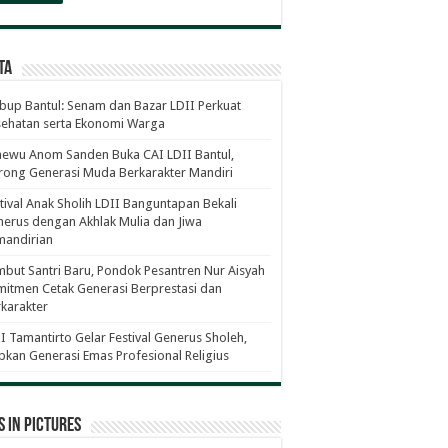
ta
up Bantul: Senam dan Bazar LDII Perkuat
sehatan serta Ekonomi Warga
ewu Anom Sanden Buka CAI LDII Bantul,
ong Generasi Muda Berkarakter Mandiri
tival Anak Sholih LDII Banguntapan Bekali
erus dengan Akhlak Mulia dan Jiwa
mandirian
but Santri Baru, Pondok Pesantren Nur Aisyah
itmen Cetak Generasi Berprestasi dan
karakter
I Tamantirto Gelar Festival Generus Sholeh,
pkan Generasi Emas Profesional Religius
 in Pictures