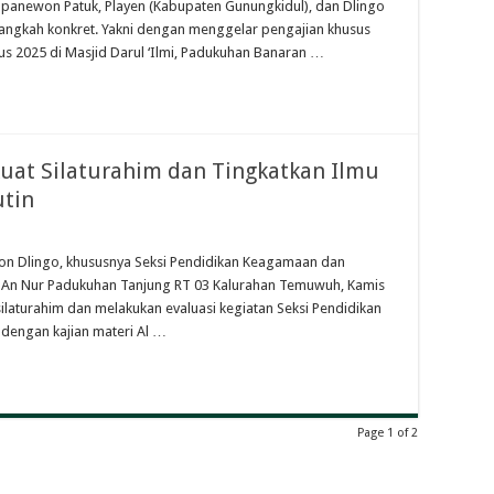
apanewon Patuk, Playen (Kabupaten Gunungkidul), dan Dlingo
langkah konkret. Yakni dengan menggelar pengajian khusus
s 2025 di Masjid Darul ‘Ilmi, Padukuhan Banaran …
uat Silaturahim dan Tingkatkan Ilmu
utin
won Dlingo, khususnya Seksi Pendidikan Keagamaan dan
d An Nur Padukuhan Tanjung RT 03 Kalurahan Temuwuh, Kamis
 silaturahim dan melakukan evaluasi kegiatan Seksi Pendidikan
 dengan kajian materi Al …
Page 1 of 2