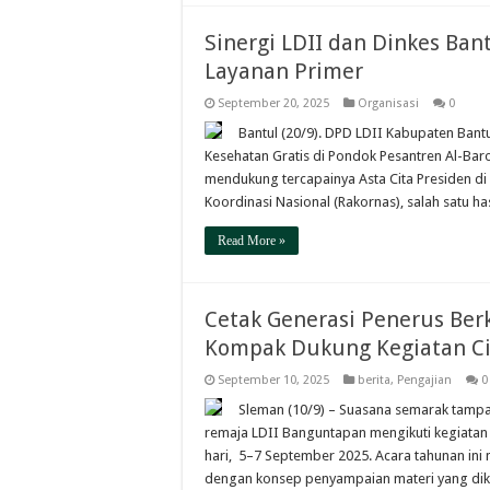
Sinergi LDII dan Dinkes Ba
Layanan Primer
September 20, 2025
Organisasi
0
Bantul (20/9). DPD LDII Kabupaten Bant
Kesehatan Gratis di Pondok Pesantren Al-Baro
mendukung tercapainya Asta Cita Presiden di
Koordinasi Nasional (Rakornas), salah satu h
Read More »
Cetak Generasi Penerus Ber
Kompak Dukung Kegiatan Ci
September 10, 2025
berita
,
Pengajian
0
Sleman (10/9) – Suasana semarak tampa
remaja LDII Banguntapan mengikuti kegiatan 
hari, 5–7 September 2025. Acara tahunan in
dengan konsep penyampaian materi yang dik