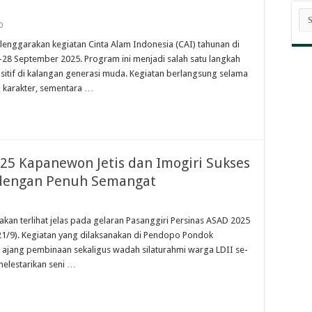
AR
BE
0
lenggarakan kegiatan Cinta Alam Indonesia (CAI) tahunan di
8 September 2025. Program ini menjadi salah satu langkah
itif di kalangan generasi muda. Kegiatan berlangsung selama
ai karakter, sementara …
025 Kapanewon Jetis dan Imogiri Sukses
l dengan Penuh Semangat
kan terlihat jelas pada gelaran Pasanggiri Persinas ASAD 2025
21/9). Kegiatan yang dilaksanakan di Pendopo Pondok
adi ajang pembinaan sekaligus wadah silaturahmi warga LDII se-
melestarikan seni …