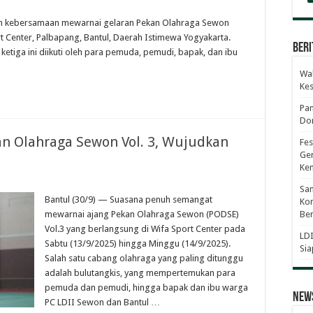
an kebersamaan mewarnai gelaran Pekan Olahraga Sewon
t Center, Palbapang, Bantul, Daerah Istimewa Yogyakarta.
Beri
ketiga ini diikuti oleh para pemuda, pemudi, bapak, dan ibu
Wab
Ke
Pan
Dor
n Olahraga Sewon Vol. 3, Wujudkan
Fes
Gen
Ke
Sam
Bantul (30/9) — Suasana penuh semangat
Kom
mewarnai ajang Pekan Olahraga Sewon (PODSE)
Ber
Vol.3 yang berlangsung di Wifa Sport Center pada
LDI
Sabtu (13/9/2025) hingga Minggu (14/9/2025).
Sia
Salah satu cabang olahraga yang paling ditunggu
adalah bulutangkis, yang mempertemukan para
pemuda dan pemudi, hingga bapak dan ibu warga
News
PC LDII Sewon dan Bantul …