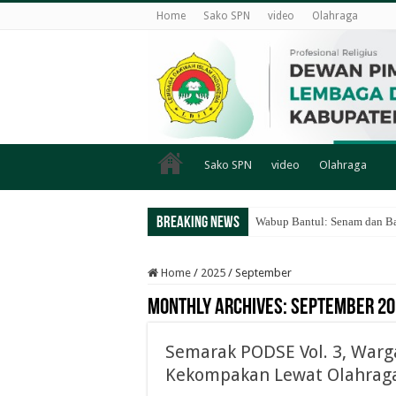
Home
Sako SPN
video
Olahraga
Sako SPN
video
Olahraga
Breaking News
Wabup Bantul: Senam dan Ba
Home
/
2025
/
September
Monthly Archives:
September 20
Semarak PODSE Vol. 3, Warg
Kekompakan Lewat Olahrag