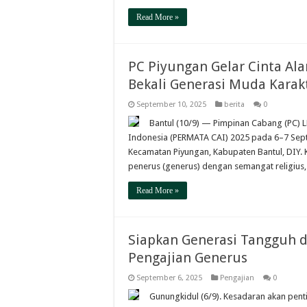
Read More »
PC Piyungan Gelar Cinta Al
Bekali Generasi Muda Karakt
September 10, 2025
berita
0
Bantul (10/9) — Pimpinan Cabang (PC) 
Indonesia (PERMATA CAI) 2025 pada 6–7 Sept
Kecamatan Piyungan, Kabupaten Bantul, DIY.
penerus (generus) dengan semangat religius, 
Read More »
Siapkan Generasi Tangguh da
Pengajian Generus
September 6, 2025
Pengajian
0
Gunungkidul (6/9). Kesadaran akan pen