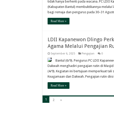
tidak hanya berhenti pada wacana. PC LDII K
(Kabupaten Bantul) membuktikannya melalui 
bagi remaja dan pengurus pada 30–31 Agustu
Read More »
LDII Kapanewon Dlingo Perk
Agama Melalui Pengajian R
September 6, 2025
Pengajian
0
Bantul (6/9). Pengurus PC LDII Kapane
Dakwah menghadiri pengajian rutin di Masji
(4/9). Kegiatan ini bertujuan memperkuat tali
Keagamaan dan Dakwah. Pengajian rutin diisi
Read More »
1
2
»