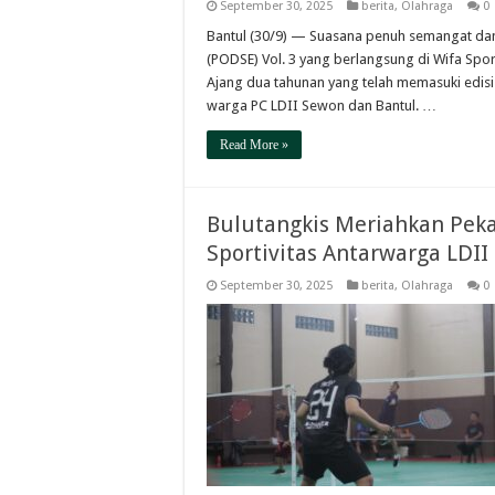
September 30, 2025
berita
,
Olahraga
0
Bantul (30/9) — Suasana penuh semangat d
(PODSE) Vol. 3 yang berlangsung di Wifa Spor
Ajang dua tahunan yang telah memasuki edisi 
warga PC LDII Sewon dan Bantul. …
Read More »
Bulutangkis Meriahkan Peka
Sportivitas Antarwarga LDII
September 30, 2025
berita
,
Olahraga
0