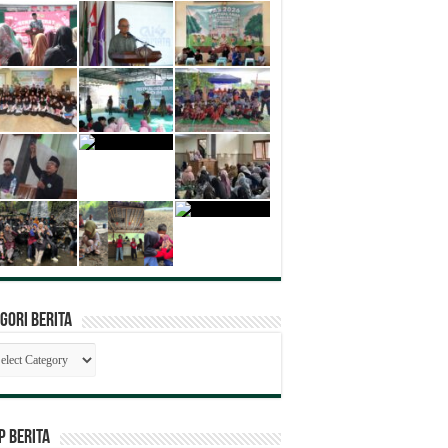
gori Berita
egori
ita
P BERITA