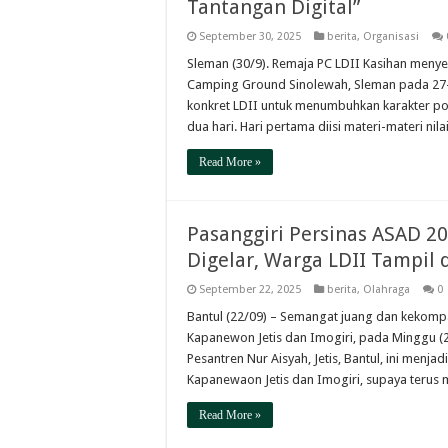
Tantangan Digital”
September 30, 2025
berita
,
Organisasi
Sleman (30/9). Remaja PC LDII Kasihan menye
Camping Ground Sinolewah, Sleman pada 27-2
konkret LDII untuk menumbuhkan karakter pos
dua hari. Hari pertama diisi materi-materi nil
Read More »
Pasanggiri Persinas ASAD 2
Digelar, Warga LDII Tampi
September 22, 2025
berita
,
Olahraga
0
Bantul (22/09) – Semangat juang dan kekompa
Kapanewon Jetis dan Imogiri, pada Minggu (
Pesantren Nur Aisyah, Jetis, Bantul, ini menj
Kapanewaon Jetis dan Imogiri, supaya terus 
Read More »