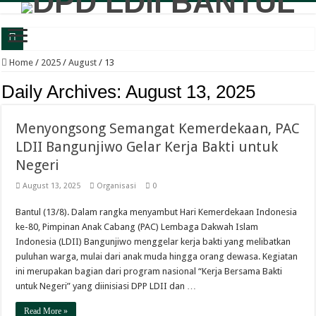
Wabup Bantul: Senam dan Bazar LDII Perkuat Kesehatan serta Ekonomi Warga
Home
/
2025
/
August
/
13
Panewu Anom Sanden Buka CAI LDII Bantul, Dorong Generasi Muda Berkarakte
Daily Archives:
August 13, 2025
Festival Anak Sholih LDII Banguntapan Bekali Generus dengan Akhlak Mulia d
Menyongsong Semangat Kemerdekaan, PAC
Sambut Santri Baru, Pondok Pesantren Nur Aisyah Komitmen Cetak Generasi Berp
LDII Bangunjiwo Gelar Kerja Bakti untuk
LDII Tamantirto Gelar Festival Generus Sholeh, Siapkan Generasi Emas Profesion
Negeri
Panewu Banguntapan dan Sejumlah Tokoh Apresiasi Bazar Rakyat LDII, Dinilai
August 13, 2025
Organisasi
0
Terbuka untuk Umum, LDII Banguntapan Gelar Bazar Rakyat dan Bakti Sosial M
Bantul (13/8). Dalam rangka menyambut Hari Kemerdekaan Indonesia
Bincang Pelajar Generus, DPD LDII Bantul Bekali Remaja Hadapi Kriminalitas d
ke-80, Pimpinan Anak Cabang (PAC) Lembaga Dakwah Islam
Healthy Inside Man: Ratusan Generus Putra LDII Bantul Dibekali Pengelolaa
Indonesia (LDII) Bangunjiwo menggelar kerja bakti yang melibatkan
puluhan warga, mulai dari anak muda hingga orang dewasa. Kegiatan
KB TK Alkarima Lepas 21 Siswa, Pendidikan Karakter Jadi Bekal Menuju Jenja
ini merupakan bagian dari program nasional “Kerja Bersama Bakti
untuk Negeri” yang diinisiasi DPP LDII dan …
Read More »