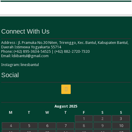
Connect With Us
Address : Jl. Pramuka No.30 Niten, Trirenggo, Kec. Bantul, Kabupaten Bantul,
Daerah Istimewa Yogyakarta 55714
Phone: (+62) 895-3634-54525 | (+62) 882-2720-7320
Email: ldiibantul@gmail.com
Instagram: linesbantul
Social
August 2025
M
T
W
T
F
S
S
1
2
3
4
5
6
7
8
9
10