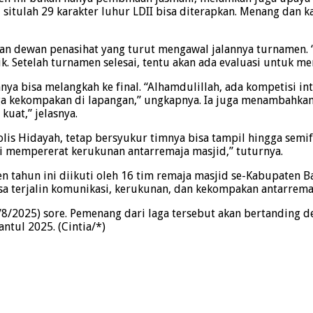
situlah 29 karakter luhur LDII bisa diterapkan. Menang dan kal
n dewan penasihat yang turut mengawal jalannya turnamen. “
ik. Setelah turnamen selesai, tentu akan ada evaluasi untuk m
a bisa melangkah ke final. “Alhamdulillah, ada kompetisi int
aga kekompakan di lapangan,” ungkapnya. Ia juga menambahkan
kuat,” jelasnya.
lis Hidayah, tetap bersyukur timnya bisa tampil hingga semif
emi mempererat kerukunan antarremaja masjid,” tuturnya.
en tahun ini diikuti oleh 16 tim remaja masjid se-Kabupaten 
sa terjalin komunikasi, kerukunan, dan kekompakan antarremaja
8/2025) sore. Pemenang dari laga tersebut akan bertanding de
tul 2025. (Cintia/*)