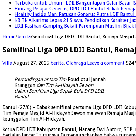
Terbuka untuk Umum, LDII Banguntapan Gelar Bazar Rak
Bincang Pelajar Generus, DPD LDII Bantul Bekali Remaja
Healthy Inside Man: Ratusan Generus Putra LDII Bant
KB TK Alkarima Lepas 21 Siswa, Pendidikan Karakter Ja
LDII Kasihan-Gamping Bekali Perempuan Muslim Bijak 
Home
/
berita
/
Semifinal Liga DPD LDII Bantul, Remaja Masjid
Semifinal Liga DPD LDII Bantul, Rema
Villa
August 27, 2025
berita
,
Olahraga
Leave a comment
524 
Pertandingan antara Tim
Roudlotul Jannah
Kranggan
dan Tim Al-Hidayah Sewon
dalam Semifinal Liga Sepak Bola DPD LDII
Bantul.
Bantul (27/8) – Babak semifinal pertama Liga DPD LDII Kab
Tim Remaja Masjid Al-Hidayah Sewon melawan Remaja Masjid 
keunggulan Tim Al-Hidayah.
Ketua DPD LDII Kabupaten Bantul, Nanang Dwi Antoro, S.I.P.
berjalan lancar,” tuturnya. Ia mengungkapkan bahwa turnam