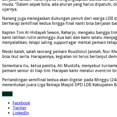
muda. “Dalam sepak bola, ada aturan yang harus dipatuhi, di 
ujarnya.
Nanang juga menegaskan dukungan penuh dari warga LDII da
berharap semifinal kedua hingga final nanti bisa berjalan ba
Kapten Tim Al-Hidayah Sewon, Raharjo, mengaku bangga timny
kami latihan rutin seminggu dua kali dan kami selalu menj
menyalahkan, tetapi saling
support
agar mental pemain tetap 
Meski kalah, salah seorang pemain Roudlotul Jannah, Nur Kho
bisa ikut serta. Harapannya, kegiatan ini terus berlanjut d
Sementara itu, ketua panitia, Ali Mustofa, menyebut turnam
pemain senior di tiap tim. Harapan kami melalui
event
ini bi
Pertandingan semifinal kedua akan digelar pada Minggu (24/
menentukan juara Liga Remaja Masjid DPD LDII Kabupaten Ban
Share
Facebook
Twitter
LinkedIn