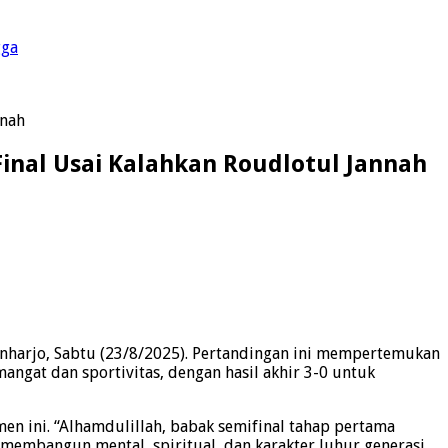
gga
nnah
Final Usai Kalahkan Roudlotul Jannah
inharjo, Sabtu (23/8/2025). Pertandingan ini mempertemukan
gat dan sportivitas, dengan hasil akhir 3-0 untuk
en ini. “Alhamdulillah, babak semifinal tahap pertama
membangun mental, spiritual, dan karakter luhur generasi