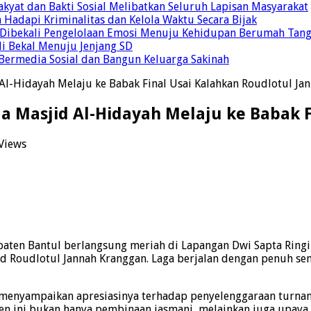
yat dan Bakti Sosial Melibatkan Seluruh Lapisan Masyarakat
 Hadapi Kriminalitas dan Kelola Waktu Secara Bijak
ul Dibekali Pengelolaan Emosi Menuju Kehidupan Berumah Tan
di Bekal Menuju Jenjang SD
Bermedia Sosial dan Bangun Keluarga Sakinah
 Al-Hidayah Melaju ke Babak Final Usai Kalahkan Roudlotul Ja
ja Masjid Al-Hidayah Melaju ke Babak 
Views
upaten Bantul berlangsung meriah di Lapangan Dwi Sapta Ring
Roudlotul Jannah Kranggan. Laga berjalan dengan penuh seman
, menyampaikan apresiasinya terhadap penyelenggaraan turnam
en ini bukan hanya pembinaan jasmani, melainkan juga upaya 