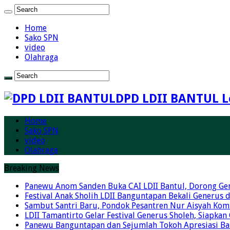
Home
Sako SPN
video
Olahraga
DPD LDII BANTUL L
Home
Sako SPN
video
Olahraga
Breaking News
Panewu Anom Sanden Buka CAI LDII Bantul, Dorong Ge
Festival Anak Sholih LDII Banguntapan Bekali Generus
Sambut Santri Baru, Pondok Pesantren Nur Aisyah Komi
LDII Tamantirto Gelar Festival Generus Sholeh, Siapkan
Panewu Banguntapan dan Sejumlah Tokoh Apresiasi Baza