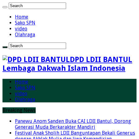
Home
Sako SPN
video
Olahraga
DPD LDII BANTUL
Lembaga Dakwah Islam Indonesia
Home
Sako SPN
video
Olahraga
Breaking News
Panewu Anom Sanden Buka CAI LDII Bantul, Dorong
Generasi Muda Berkarakter Mandiri
Festival Anak Sholih LDII Banguntapan Bekali Generus
dengan Akhlak Mulia dan Jiwa Kemandirian