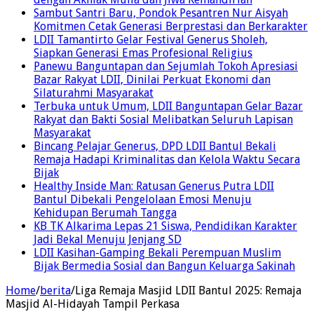
Sambut Santri Baru, Pondok Pesantren Nur Aisyah
Komitmen Cetak Generasi Berprestasi dan Berkarakter
LDII Tamantirto Gelar Festival Generus Sholeh,
Siapkan Generasi Emas Profesional Religius
Panewu Banguntapan dan Sejumlah Tokoh Apresiasi
Bazar Rakyat LDII, Dinilai Perkuat Ekonomi dan
Silaturahmi Masyarakat
Terbuka untuk Umum, LDII Banguntapan Gelar Bazar
Rakyat dan Bakti Sosial Melibatkan Seluruh Lapisan
Masyarakat
Bincang Pelajar Generus, DPD LDII Bantul Bekali
Remaja Hadapi Kriminalitas dan Kelola Waktu Secara
Bijak
Healthy Inside Man: Ratusan Generus Putra LDII
Bantul Dibekali Pengelolaan Emosi Menuju
Kehidupan Berumah Tangga
KB TK Alkarima Lepas 21 Siswa, Pendidikan Karakter
Jadi Bekal Menuju Jenjang SD
LDII Kasihan-Gamping Bekali Perempuan Muslim
Bijak Bermedia Sosial dan Bangun Keluarga Sakinah
Home
/
berita
/
Liga Remaja Masjid LDII Bantul 2025: Remaja
Masjid Al-Hidayah Tampil Perkasa