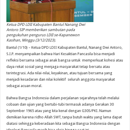
Ketua DPD LDII Kabupaten Bantul Nanang Dwi
Antoro SIP memberikan sambutan pada
pengukuhan pengurus LDII se-Kapanewon
Kasihan, Minggu (3/12/2023).
Bantul (1/10) – Ketua DPD LDII Kabupaten Bantul, Nanang Dwi Antoro,
S.I.P. menyampaikan bahwa Hari Kesaktian Pancasila bisa menjadi
refleksi bersama sebagai anak bangsa untuk memperkuat kohesi atau
daya rekat sosial yang menjaga masyarakat tetap bersatu atau
terintegrasi. Ada nilai-nilai, keyakinan, atau tujuan bersama yang
menjadi kesadaran dan nilai kolektif seluruh anggota masyarakat
sebagai acuan moral.
Bahwa Bangsa Indonesia dalam perjalanan sejarahnya telah melalui
cobaan dan ujian yang bertubi-tubi termasuk adanya Gerakan 30
September 1965 atau yang kita kenal dengan G30S/PKI. Namun
demikian karena ridho Allah SWT, tanpa butuh waktu yang lama dapat
diatasi sehingga keberadaan kita sebagai Bangsa Indonesia dengan
ideologi Pancasila masih bisa eksis hingga saat ini.