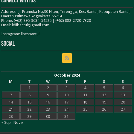
Connect With Us
Address : Jl. Pramuka No.30 Niten, Trirenggo, Kec. Bantul, Kabupaten Bantul,
Daerah Istimewa Yogyakarta 55714
Phone: (+62) 895-3634-54525 | (+62) 882-2720-7320
Email: ldiibantul@gmail.com
Instagram: linesbantul
Social
October 2024
M
T
W
T
F
S
S
1
2
3
4
5
6
7
8
9
10
11
12
13
14
15
16
17
18
19
20
21
22
23
24
25
26
27
28
29
30
31
« Sep
Nov »