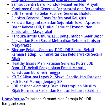
Sambut Santri Baru, Pondok Pesantren Nur Aisyah
Komitmen Cetak Generasi Berprestasi dan Berkarakter
LDII Tamantirto Gelar Festival Generus Sholeh,
Siapkan Generasi Emas Profesional Religius
Panewu Banguntapan dan Sejumlah Tokoh Apresiasi
Bazar Rakyat LDII, Dinilai Perkuat Ekonomi dan
Silaturahmi Masyarakat
Terbuka untuk Umum, LDII Banguntapan Gelar Bazar
Rakyat dan Bakti Sosial Melibatkan Seluruh Lapisan
Masyarakat
Bincang Pelajar Generus, DPD LDII Bantul Bekali
Remaja Hadapi Kriminalitas dan Kelola Waktu Secara
Bijak
Healthy Inside Man: Ratusan Generus Putra LDII
Bantul Dibekali Pengelolaan Emosi Menuju
Kehidupan Berumah Tangga
KB TK Alkarima Lepas 21 Siswa, Pendidikan Karakter
Jadi Bekal Menuju Jenjang SD
LDII Kasihan-Gamping Bekali Perempuan Muslim
Bijak Bermedia Sosial dan Bangun Keluarga Sakinah
Home
/
berita
/
Pelatihan Kemandirian Remaja PC LDII
Banguntapan