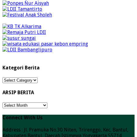
Kategori Berita
Kategori
Berita
ARSIP BERITA
ARSIP
BERITA
Connect With Us
Address : Jl. Pramuka No.30 Niten, Trirenggo, Kec. Bantul,
Kabupaten Bantul, Daerah Istimewa Yogyakarta 55714