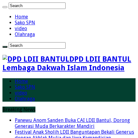
Home
Sako SPN
video
Olahraga
DPD LDII BANTUL
Lembaga Dakwah Islam Indonesia
Home
Sako SPN
video
Olahraga
Breaking News
Panewu Anom Sanden Buka CAI LDII Bantul, Dorong
Generasi Muda Berkarakter Mandiri
Festival Anak Sholih LDII Banguntapan Bekali Generus
dengan Akhlak Mulia dan Jiwa Kemandirian