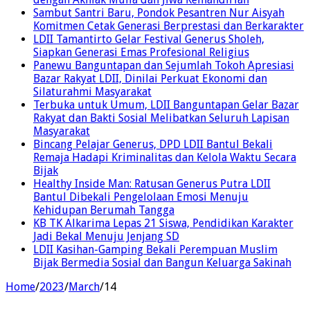
Sambut Santri Baru, Pondok Pesantren Nur Aisyah
Komitmen Cetak Generasi Berprestasi dan Berkarakter
LDII Tamantirto Gelar Festival Generus Sholeh,
Siapkan Generasi Emas Profesional Religius
Panewu Banguntapan dan Sejumlah Tokoh Apresiasi
Bazar Rakyat LDII, Dinilai Perkuat Ekonomi dan
Silaturahmi Masyarakat
Terbuka untuk Umum, LDII Banguntapan Gelar Bazar
Rakyat dan Bakti Sosial Melibatkan Seluruh Lapisan
Masyarakat
Bincang Pelajar Generus, DPD LDII Bantul Bekali
Remaja Hadapi Kriminalitas dan Kelola Waktu Secara
Bijak
Healthy Inside Man: Ratusan Generus Putra LDII
Bantul Dibekali Pengelolaan Emosi Menuju
Kehidupan Berumah Tangga
KB TK Alkarima Lepas 21 Siswa, Pendidikan Karakter
Jadi Bekal Menuju Jenjang SD
LDII Kasihan-Gamping Bekali Perempuan Muslim
Bijak Bermedia Sosial dan Bangun Keluarga Sakinah
Home
/
2023
/
March
/
14