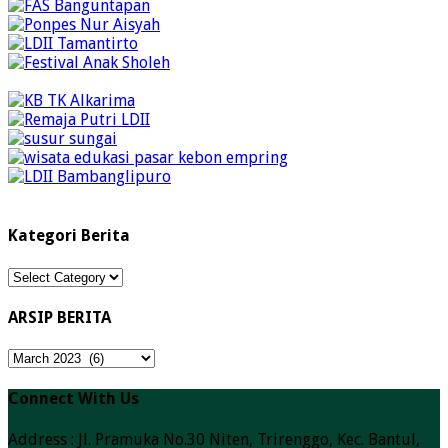
Kategori Berita
Kategori
Berita
ARSIP BERITA
ARSIP
BERITA
Connect With Us
Address : Jl. Pramuka No.30 Niten, Trirenggo, Kec. Bantul,