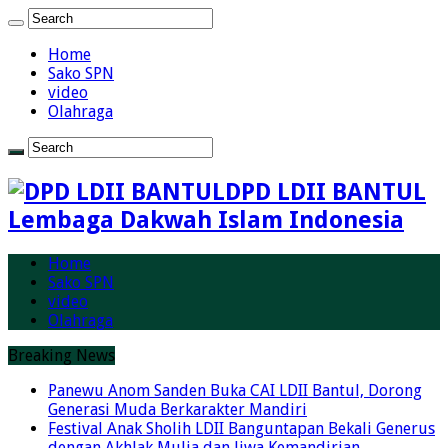
Home
Sako SPN
video
Olahraga
DPD LDII BANTUL
Lembaga Dakwah Islam Indonesia
Home
Sako SPN
video
Olahraga
Breaking News
Panewu Anom Sanden Buka CAI LDII Bantul, Dorong
Generasi Muda Berkarakter Mandiri
Festival Anak Sholih LDII Banguntapan Bekali Generus
dengan Akhlak Mulia dan Jiwa Kemandirian