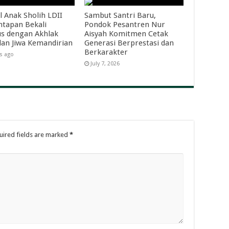
l Anak Sholih LDII
Sambut Santri Baru,
tapan Bekali
Pondok Pesantren Nur
s dengan Akhlak
Aisyah Komitmen Cetak
dan Jiwa Kemandirian
Generasi Berprestasi dan
Berkarakter
s ago
July 7, 2026
uired fields are marked
*