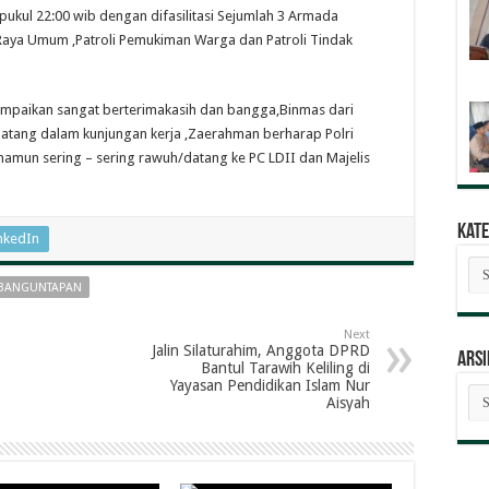
pukul 22:00 wib dengan difasilitasi Sejumlah 3 Armada
 Raya Umum ,Patroli Pemukiman Warga dan Patroli Tindak
ampaikan sangat berterimakasih dan bangga,Binmas dari
datang dalam kunjungan kerja ,Zaerahman berharap Polri
a namun sering – sering rawuh/datang ke PC LDII dan Majelis
Kate
nkedIn
Kat
Ber
 BANGUNTAPAN
Next
Jalin Silaturahim, Anggota DPRD
ARSI
Bantul Tarawih Keliling di
Yayasan Pendidikan Islam Nur
AR
Aisyah
BE