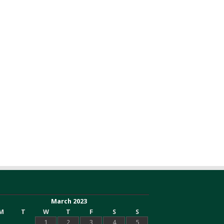
March 2023
M
T
W
T
F
S
S
1
2
3
4
5