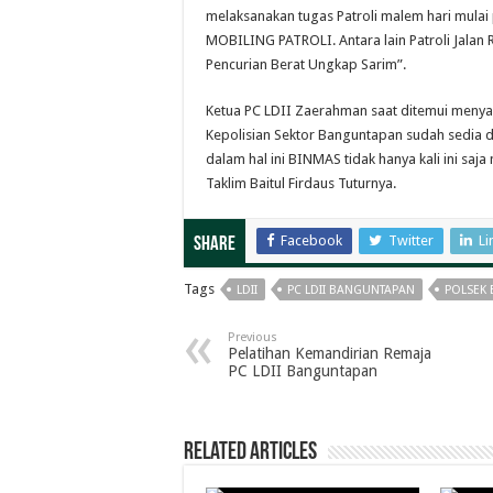
melaksanakan tugas Patroli malem hari mulai 
MOBILING PATROLI. Antara lain Patroli Jalan
Pencurian Berat Ungkap Sarim”.
Ketua PC LDII Zaerahman saat ditemui meny
Kepolisian Sektor Banguntapan sudah sedia 
dalam hal ini BINMAS tidak hanya kali ini saj
Taklim Baitul Firdaus Tuturnya.
Facebook
Twitter
Li
Share
Tags
LDII
PC LDII BANGUNTAPAN
POLSEK
Previous
Pelatihan Kemandirian Remaja
PC LDII Banguntapan
Related Articles