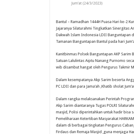
Jum’at (24/3/2023)
Bantul – Ramadhan 1444H Puasa Hari ke-2 Ku
Jajaranya Silaturahmi Tingkatkan Sinergita
Dakwah Islam Indonesia LDII Banguntapan di M
Tamanan Banguntapan Bantul pada hari Jum’at
Kanitbinmas Polsek Banguntapan AKP Sarim
Satuan Lalulintas Aiptu Nanang Purnomo secar
wib disambut hangat oleh Pengurus Takmir M
Dalam kesempatanya Akp Sarim beserta Angg
PC LDII dan para Jama’ah ,Khatib sholat Jum’a
Dalam rangka melaksanakan Perintah Program
Akp Sarim diantaranya Tugas POLRI Silaturah
masjid, Polisi diperintahkan untuk hadir bisa 
Pemeliharaan Ketertiban Masyarakat HARKAMT
dalam di berbagai tingkatan Pengurus Cabang
Firdaus dan Remaja Masjid ,guna menjaga Ha