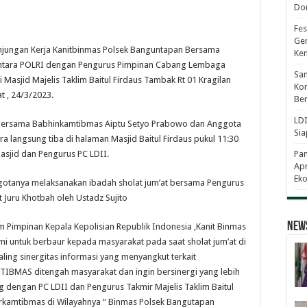
Dor
Fes
Gen
njungan Kerja Kanitbinmas Polsek Banguntapan Bersama
Ke
s Antara POLRI dengan Pengurus Pimpinan Cabang Lembaga
Sam
asjid Majelis Taklim Baitul Firdaus Tambak Rt 01 Kragilan
Kom
 , 24/3/2023.
Ber
LDI
 Bersama Babhinkamtibmas Aiptu Setyo Prabowo dan Anggota
Sia
a langsung tiba di halaman Masjid Baitul Firdaus pukul 11:30
asjid dan Pengurus PC LDII.
Pa
Apr
Eko
otanya melaksanakan ibadah sholat jum’at bersama Pengurus
t Juru Khotbah oleh Ustadz Sujito
News
 Pimpinan Kepala Kepolisian Republik Indonesia ,Kanit Binmas
mi untuk berbaur kepada masyarakat pada saat sholat jum’at di
saling sinergitas informasi yang menyangkut terkait
IBMAS ditengah masyarakat dan ingin bersinergi yang lebih
 dengan PC LDII dan Pengurus Takmir Majelis Taklim Baitul
rkamtibmas di Wilayahnya ” Binmas Polsek Bangutapan