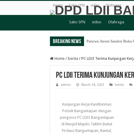
Home
Sako SPN
video
Olahraga
Sako SPN
video
Olahraga
Breaking News
Panewu Anom Sanden Buka CA
Home
/
berita
/
PC LDII Terima Kunjungan Ker
PC LDII Terima Kunjungan K
admin
March 24, 2023
berita
Kunjungan Kerja Kanitbinmas
Polsek Banguntapan dengan
pengurus PC LDII Banguntapan
di Masjid Majelis Taklim Baitul
Firdaus Banguntapan, Bantul,