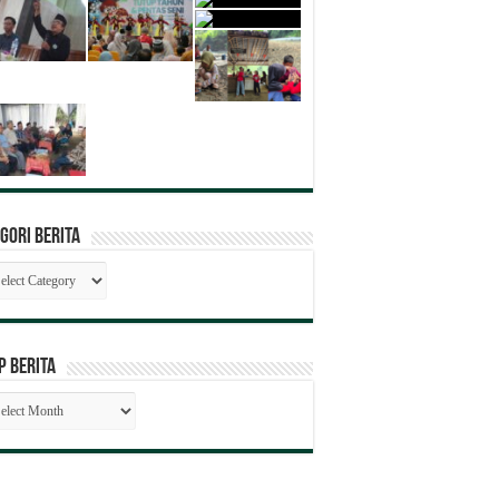
gori Berita
egori
ita
P BERITA
SIP
RITA