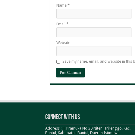
Name
*
Email
*
Website
Save my name, email, and website in this 
Connect With Us
Address : Jl. Pramuka No.30 Niten, Trirenggo, Kec.
Bantul, Kabupaten Bantul, Daerah Istimewa