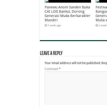
Panewu Anom Sanden Buka
Festiva
CAI LDII Bantul, Dorong
Bangun
Generasi Muda Berkarakter
Generu
Mandiri
Mulia 
1 week ago
2 week
Leave a Reply
Your email address will not be published.
Req
Comment
*