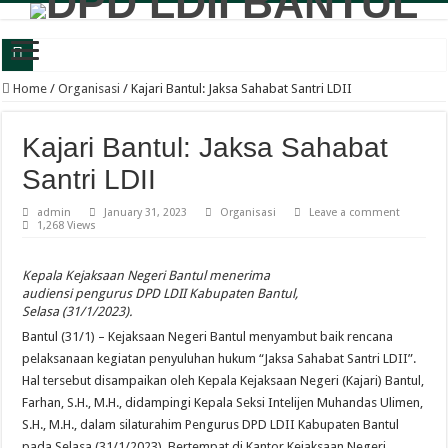
Wabup Bantul: Senam dan Bazar LDII Perkuat Kesehatan serta Ekonomi Warga
Home
/
Organisasi
/
Kajari Bantul: Jaksa Sahabat Santri LDII
Panewu Anom Sanden Buka CAI LDII Bantul, Dorong Generasi Muda Berkarakte
Kajari Bantul: Jaksa Sahabat
Festival Anak Sholih LDII Banguntapan Bekali Generus dengan Akhlak Mulia d
Santri LDII
Sambut Santri Baru, Pondok Pesantren Nur Aisyah Komitmen Cetak Generasi Berp
admin
January 31, 2023
Organisasi
Leave a comment
LDII Tamantirto Gelar Festival Generus Sholeh, Siapkan Generasi Emas Profesion
1,268 Views
Panewu Banguntapan dan Sejumlah Tokoh Apresiasi Bazar Rakyat LDII, Dinilai
Kepala Kejaksaan Negeri Bantul menerima
Terbuka untuk Umum, LDII Banguntapan Gelar Bazar Rakyat dan Bakti Sosial M
audiensi pengurus DPD LDII Kabupaten Bantul,
Bincang Pelajar Generus, DPD LDII Bantul Bekali Remaja Hadapi Kriminalitas d
Selasa (31/1/2023).
Bantul (31/1) – Kejaksaan Negeri Bantul menyambut baik rencana
Healthy Inside Man: Ratusan Generus Putra LDII Bantul Dibekali Pengelolaa
pelaksanaan kegiatan penyuluhan hukum “Jaksa Sahabat Santri LDII”.
KB TK Alkarima Lepas 21 Siswa, Pendidikan Karakter Jadi Bekal Menuju Jenja
Hal tersebut disampaikan oleh Kepala Kejaksaan Negeri (Kajari) Bantul,
Farhan, S.H., M.H., didampingi Kepala Seksi Intelijen Muhandas Ulimen,
S.H., M.H., dalam silaturahim Pengurus DPD LDII Kabupaten Bantul
pada Selasa (31/1/2023). Bertempat di Kantor Kejaksaan Negeri