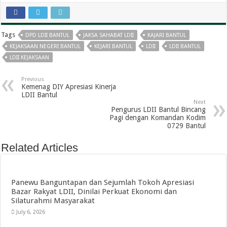
Tags
DPD LDII BANTUL
JAKSA SAHABAT LDII
KAJARI BANTUL
KEJAKSAAN NEGERI BANTUL
KEJARI BANTUL
LDII
LDII BANTUL
LDII KEJAKSAAN
Previous
Kemenag DIY Apresiasi Kinerja
LDII Bantul
Next
Pengurus LDII Bantul Bincang
Pagi dengan Komandan Kodim
0729 Bantul
Related Articles
Panewu Banguntapan dan Sejumlah Tokoh Apresiasi
Bazar Rakyat LDII, Dinilai Perkuat Ekonomi dan
Silaturahmi Masyarakat
July 6, 2026