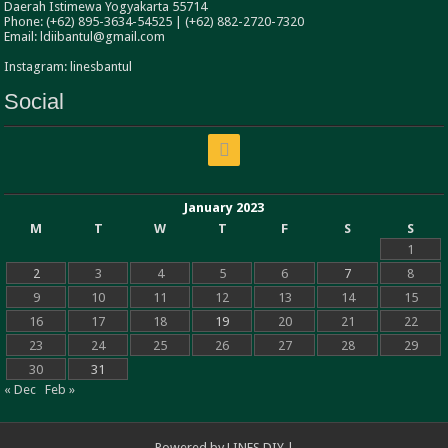
Daerah Istimewa Yogyakarta 55714
Phone: (+62) 895-3634-54525 | (+62) 882-2720-7320
Email: ldiibantul@gmail.com
Instagram: linesbantul
Social
January 2023
M
T
W
T
F
S
S
1
2
3
4
5
6
7
8
9
10
11
12
13
14
15
16
17
18
19
20
21
22
23
24
25
26
27
28
29
30
31
« Dec
Feb »
Powered by
LINES DIY
|