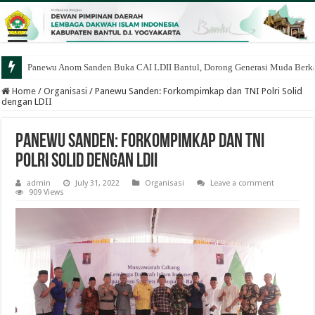
Panewu Anom Sanden Buka CAI LDII Bantul, Dorong Generasi Muda Berka
Home
/
Organisasi
/
Panewu Sanden: Forkompimkap dan TNI Polri Solid
dengan LDII
Panewu Sanden: Forkompimkap dan TNI
Polri Solid dengan LDII
admin
July 31, 2022
Organisasi
Leave a comment
909 Views