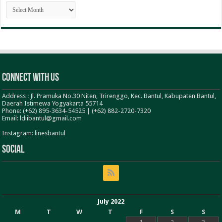
ARSIP
BERITA
Connect With Us
Address : Jl. Pramuka No.30 Niten, Trirenggo, Kec. Bantul, Kabupaten Bantul,
Daerah Istimewa Yogyakarta 55714
Phone: (+62) 895-3634-54525 | (+62) 882-2720-7320
Email: ldiibantul@gmail.com
Instagram: linesbantul
Social
July 2022
M
T
W
T
F
S
S